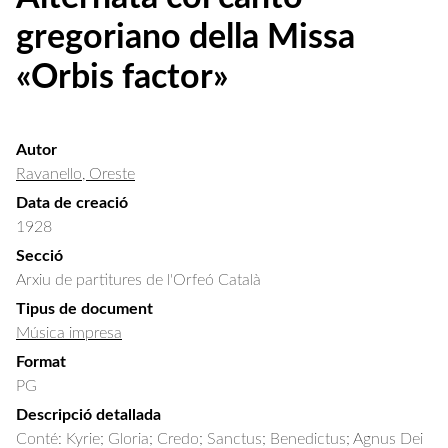
gregoriano della Missa
«Orbis factor»
Autor
Ravanello, Oreste
Data de creació
1928
Secció
Arxiu de partitures de l'Orfeó Català
Tipus de document
Música impresa
Format
PG
Descripció detallada
Conté: Kyrie; Gloria; Credo; Sanctus; Benedictus; Agnus Dei