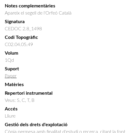
Notes complementàries
Apareix el segell de l'Orfeó Català
Signatura
CEDOC 2.8_1498
Codi Topogràfic
C02.04.05.49
Volum
1Qd
Suport
Paper
Matèries
Repertori instrumental
Veus: S, C, T, B
Accés
Lliure
Gestió dels drets d'explotació
Còpia permesa amb finalitat d'estudi o recerca, citant la font