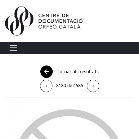
Vés al contingut
Navegació principal
Tornar als resultats
3130 de 4585