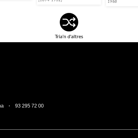
[1894-1932]
1968
Tria'n d'altres
na
93 295 72 00