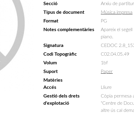
Secció
Arxiu de partitu
Tipus de document
Música impresa
Format
PG
Notes complementàries
Apareix el segel
piano.
Signatura
CEDOC 2.8_15
Codi Topogràfic
C02.04.05.49
Volum
1bf
Suport
Paper
Matèries
Accés
Lliure
Gestió dels drets
Còpia permesa am
d'explotació
"Centre de Docum
altre ús cal dem