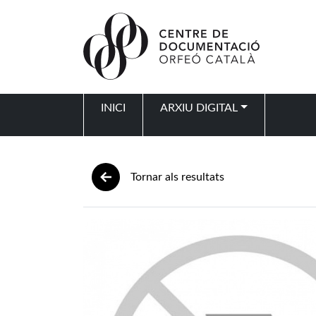
Vés al contingut
INICI
ARXIU DIGITAL
Navegació principal
Tornar als resultats