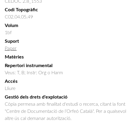
CEDOC 2.8_1553
Codi Topogràfic
C02.04.05.49
Volum
1bf
Suport
Paper
Matèries
Repertori instrumental
Veus: T, B; Instr: Org o Harm
Accés
Lliure
Gestió dels drets d'explotació
Còpia permesa amb finalitat d'estudi o recerca, citant la font
"Centre de Documentació de l’Orfeó Català". Per a qualsevol
altre ús cal demanar autorització.