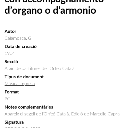
d’organo o d’armonio
Autor
Calamosca, G
Data de creació
1904
Secció
Arxiu de partitures de l'Orfeó Català
Tipus de document
Música impresa
Format
PG
Notes complementàries
Apareix el segell de l'Orfeó Català. Edició de Marcello Capra
Signatura