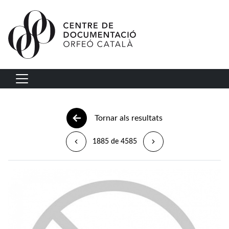
Vés al contingut
Navegació principal
Tornar als resultats
1885 de 4585