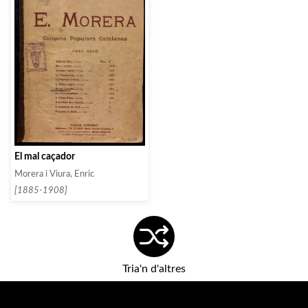
El mal caçador
Morera i Viura, Enric
[1885-1908]
Tria'n d'altres