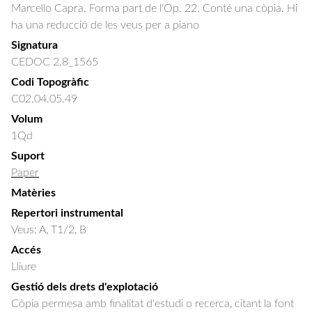
Marcello Capra. Forma part de l'Op. 22. Conté una còpia. Hi
ha una reducció de les veus per a piano
Signatura
CEDOC 2.8_1565
Codi Topogràfic
C02.04.05.49
Volum
1Qd
Suport
Paper
Matèries
Repertori instrumental
Veus: A, T1/2, B
Accés
Lliure
Gestió dels drets d'explotació
Còpia permesa amb finalitat d'estudi o recerca, citant la font