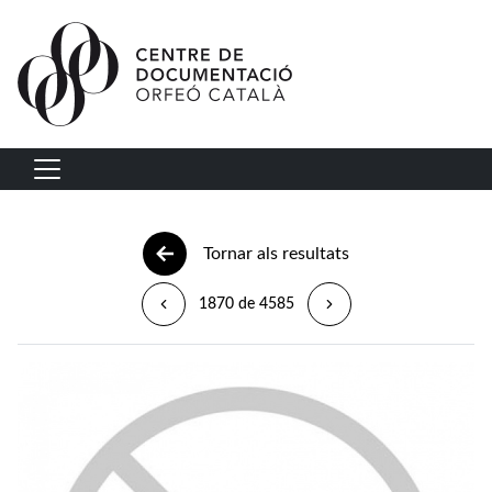
Vés al contingut
Navegació principal
Tornar als resultats
1870 de 4585