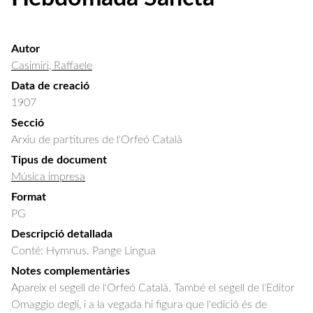
Autor
Casimiri, Raffaele
Data de creació
1907
Secció
Arxiu de partitures de l'Orfeó Català
Tipus de document
Música impresa
Format
PG
Descripció detallada
Conté: Hymnus. Pange Lingua
Notes complementàries
Apareix el segell de l'Orfeó Català. També el segell de l'Editor
Omaggio degli, i a la vegada hi figura que l'edició és de