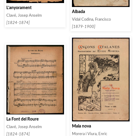
L’anyorament
Albada
Clavé, Josep Anselm
Vidal Codina, Francisco
[1824-1874]
[1879-1900]
La Font del Roure
Mala nova
Clavé, Josep Anselm
Morera i Viura, Enric
[1824-1874]