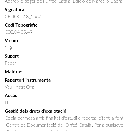
Apareix el segell de l'Orfeó Català. Edició de Marcello Capra
Signatura
CEDOC 2.8_1567
Codi Topogràfic
C02.04.05.49
Volum
1Qd
Suport
Paper
Matèries
Repertori instrumental
Veu; Instr: Org
Accés
Lliure
Gestió dels drets d'explotació
Còpia permesa amb finalitat d'estudi o recerca, citant la font
"Centre de Documentació de l’Orfeó Català". Per a qualsevol