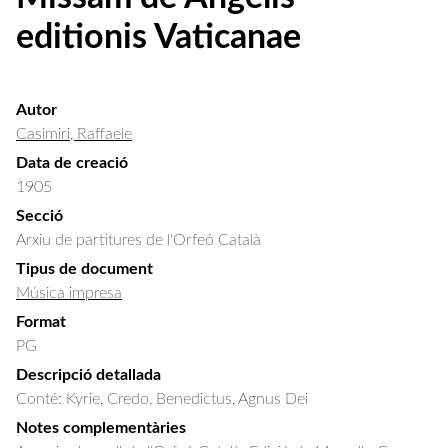
editionis Vaticanae
Autor
Casimiri, Raffaele
Data de creació
1905
Secció
Arxiu de partitures de l'Orfeó Català
Tipus de document
Música impresa
Format
PG
Descripció detallada
Conté: Kyrie, Credo, Benedictus, Agnus Dei
Notes complementàries