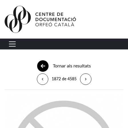
Vés al contingut
Navegació principal
Tornar als resultats
1872 de 4585