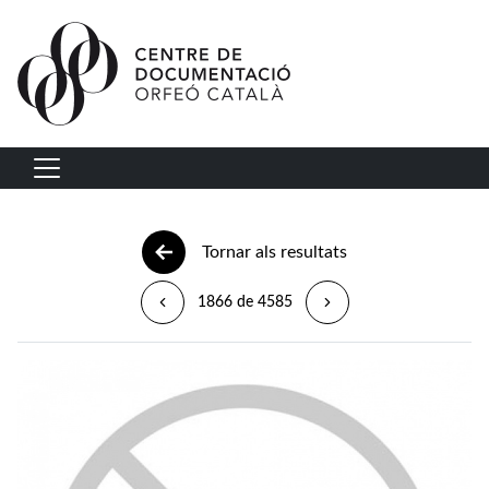
Vés al contingut
Navegació principal
Tornar als resultats
1866 de 4585