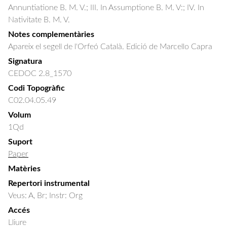
Annuntiatione B. M. V.; III. In Assumptione B. M. V:; IV. In 
Nativitate B. M. V.
Notes complementàries
Apareix el segell de l'Orfeó Català. Edició de Marcello Capra
Signatura
CEDOC 2.8_1570
Codi Topogràfic
C02.04.05.49
Volum
1Qd
Suport
Paper
Matèries
Repertori instrumental
Veus: A, Br; Instr: Org
Accés
Lliure