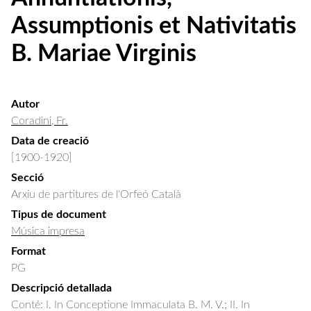
Assumptionis et Nativitatis
B. Mariae Virginis
Autor
Coradini, Fr.
Data de creació
[1900-1920]
Secció
Arxiu de partitures de l'Orfeó Català
Tipus de document
Música impresa
Format
PG
Descripció detallada
Conté: I. In Conceptione Immaculata B. M. V.; II. In 