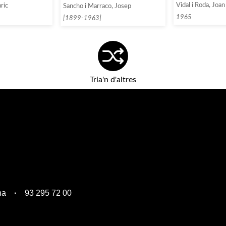
Vidal i Roda, Joan
ric
Sancho i Marraco, Josep
1965
[1899-1963]
Tria'n d'altres
na
93 295 72 00