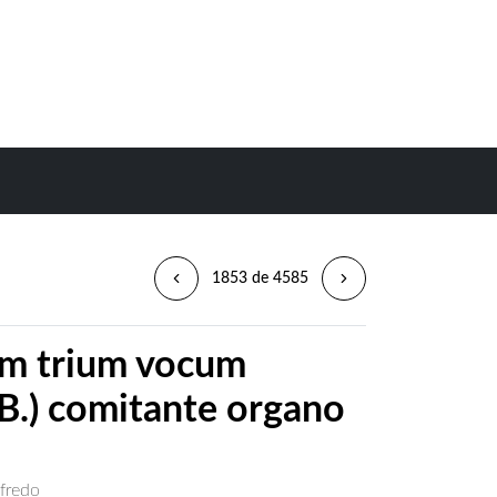
1853 de 4585
um trium vocum
 B.) comitante organo
lfredo