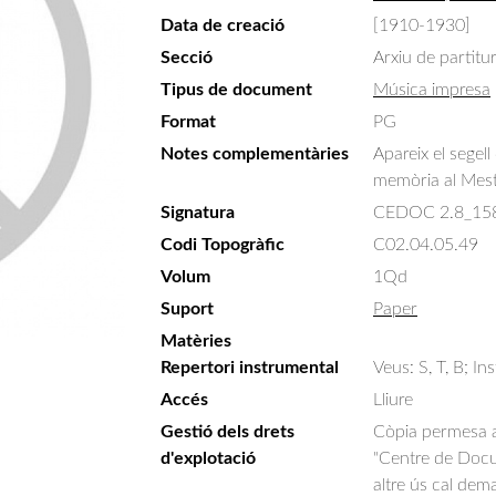
Data de creació
[1910-1930]
Secció
Arxiu de partitu
Tipus de document
Música impresa
Format
PG
Notes complementàries
Apareix el segel
memòria al Mes
Signatura
CEDOC 2.8_15
Codi Topogràfic
C02.04.05.49
Volum
1Qd
Suport
Paper
Matèries
Repertori instrumental
Veus: S, T, B; In
Accés
Lliure
Gestió dels drets
Còpia permesa am
d'explotació
"Centre de Docum
altre ús cal dem