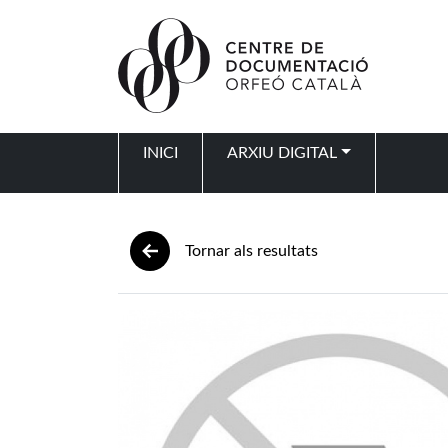
Vés al contingut
INICI
ARXIU DIGITAL
Navegació principal
Tornar als resultats