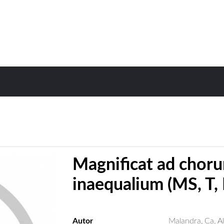
Magnificat ad chor
inaequalium (MS, T,
Autor
Malandra, Ca. A