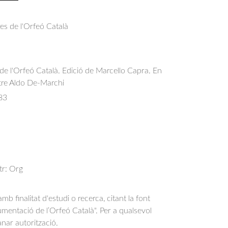
res de l'Orfeó Català
l de l'Orfeó Català. Edició de Marcello Capra. En
tre Aldo De-Marchi
83
str: Org
b finalitat d'estudi o recerca, citant la font
entació de l’Orfeó Català". Per a qualsevol
anar autorització.