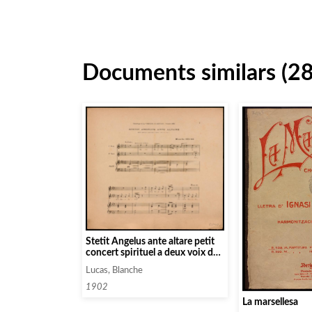
Documents similars (2
Stetit Angelus ante altare petit
concert spirituel a deux voix de
femme
Lucas, Blanche
1902
La marsellesa