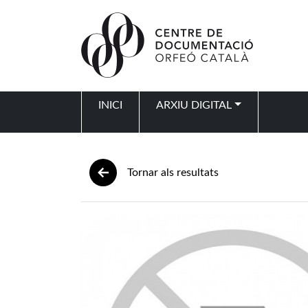
Vés al contingut
INICI
ARXIU DIGITAL
Navegació principal
Tornar als resultats