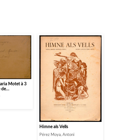
ria Motet à 3
e de
la T. S. Vierge
r
Himne als Vells
Pérez Moya, Antoni