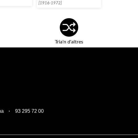
[1916-1972]
Tria'n d'altres
na
93 295 72 00