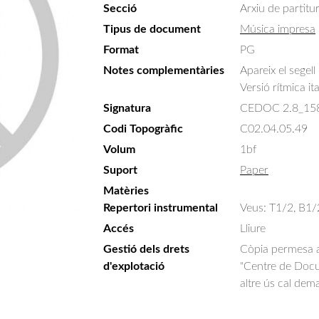
Secció
Arxiu de partitu
Tipus de document
Música impresa
Format
PG
Notes complementàries
Apareix el segel
Versió rítmica it
Signatura
CEDOC 2.8_15
Codi Topogràfic
C02.04.05.49
Volum
1bf
Suport
Paper
Matèries
Repertori instrumental
Veus: T1/2, B1/
Accés
Lliure
Gestió dels drets
Còpia permesa am
d'explotació
"Centre de Docum
altre ús cal dem