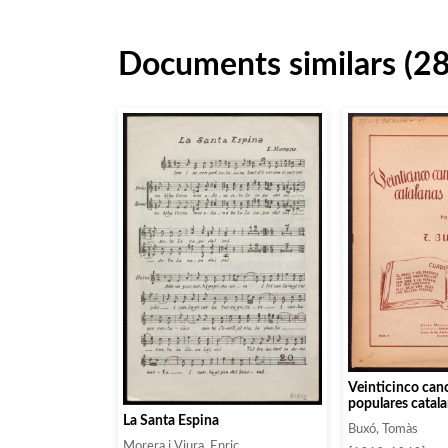
Documents similars (2
Veinticinco can
populares catal
Cuaderno 3
La Santa Espina
Buxó, Tomàs
Morera i Viura, Enric