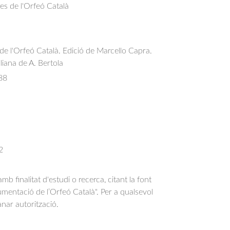
res de l'Orfeó Català
l de l'Orfeó Català. Edició de Marcello Capra.
aliana de A. Bertola
88
2
b finalitat d'estudi o recerca, citant la font
entació de l’Orfeó Català". Per a qualsevol
anar autorització.