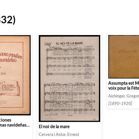
832)
Assumpta est Ma
voix pour la Fét
l’Assomption de 
Aichinger, Grego
[1890-1920]
ciones
anas navideñas.
El noi de la mare
Cervera i Astor, Ernest