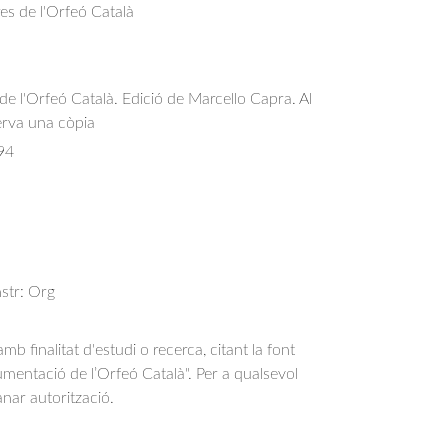
res de l'Orfeó Català
 de l'Orfeó Català. Edició de Marcello Capra. Al
erva una còpia
94
nstr: Org
b finalitat d'estudi o recerca, citant la font
entació de l’Orfeó Català". Per a qualsevol
anar autorització.