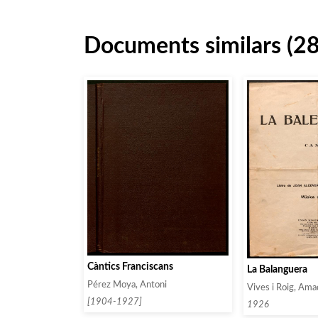
Documents similars (2
Càntics Franciscans
La Balanguera
Pérez Moya, Antoni
Vives i Roig, Am
[1904-1927]
1926