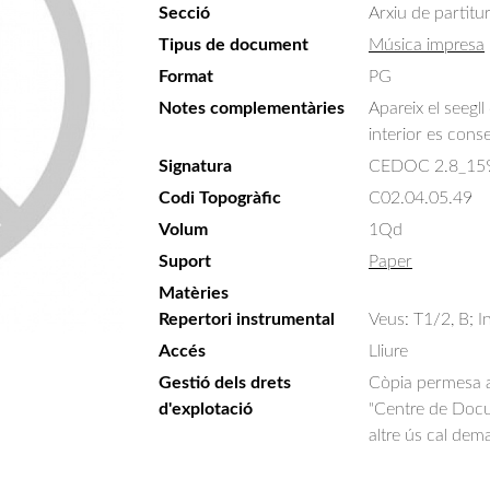
Secció
Arxiu de partitu
Tipus de document
Música impresa
Format
PG
Notes complementàries
Apareix el seegll
interior es cons
Signatura
CEDOC 2.8_15
Codi Topogràfic
C02.04.05.49
Volum
1Qd
Suport
Paper
Matèries
Repertori instrumental
Veus: T1/2, B; I
Accés
Lliure
Gestió dels drets
Còpia permesa am
d'explotació
"Centre de Docum
altre ús cal dem