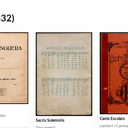
832)
adeu
Cants Escolars
Sacris Solemniis
Lambert i Caminal
Desconegut