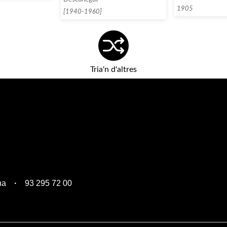
1905
[1940-1960]
Tria'n d'altres
na
93 295 72 00