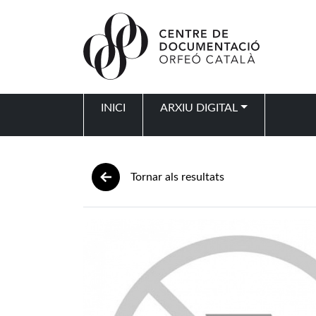
Vés al contingut
INICI
ARXIU DIGITAL
Navegació principal
Tornar als resultats