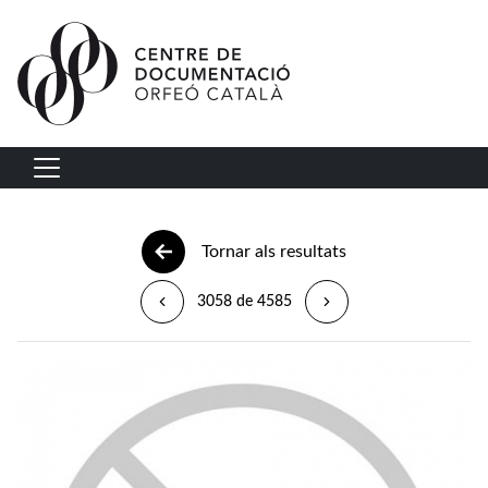
Vés al contingut
Navegació principal
Tornar als resultats
3058 de 4585