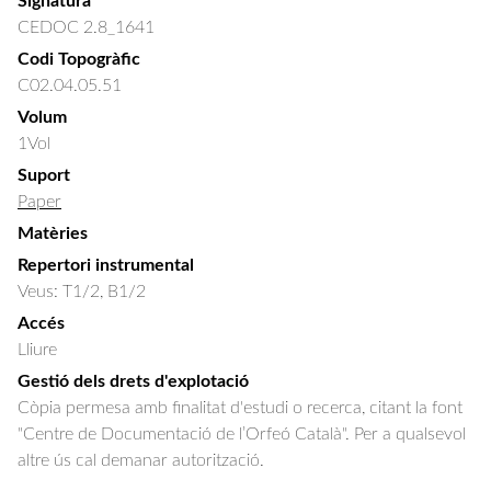
Signatura
CEDOC 2.8_1641
Codi Topogràfic
C02.04.05.51
Volum
1Vol
Suport
Paper
Matèries
Repertori instrumental
Veus: T1/2, B1/2
Accés
Lliure
Gestió dels drets d'explotació
Còpia permesa amb finalitat d'estudi o recerca, citant la font
"Centre de Documentació de l’Orfeó Català". Per a qualsevol
altre ús cal demanar autorització.