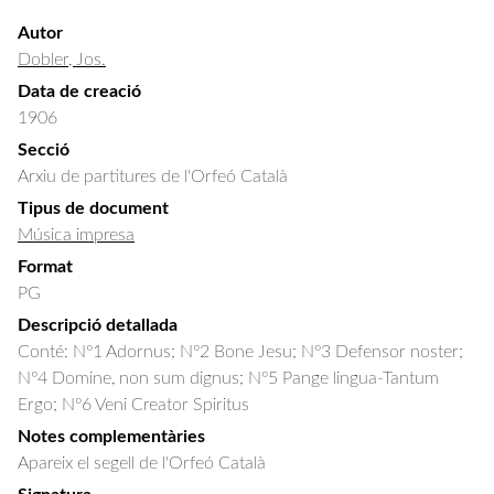
Autor
Dobler, Jos.
Data de creació
1906
Secció
Arxiu de partitures de l'Orfeó Català
Tipus de document
Música impresa
Format
PG
Descripció detallada
Conté: Nº1 Adornus; Nº2 Bone Jesu; Nº3 Defensor noster; 
Nº4 Domine, non sum dignus; Nº5 Pange lingua-Tantum 
Ergo; Nº6 Veni Creator Spiritus
Notes complementàries
Apareix el segell de l'Orfeó Català