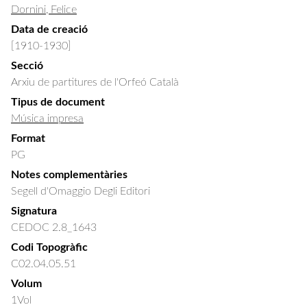
Dornini, Felice
Data de creació
[1910-1930]
Secció
Arxiu de partitures de l'Orfeó Català
Tipus de document
Música impresa
Format
PG
Notes complementàries
Segell d'Omaggio Degli Editori
Signatura
CEDOC 2.8_1643
Codi Topogràfic
C02.04.05.51
Volum
1Vol