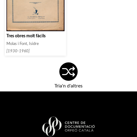
Tres obres molt fàcils
Molas i Font, Isidre
[1930-1960]
Tria'n d'altres