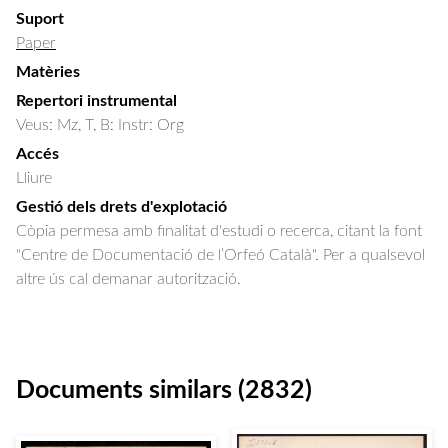
Suport
Paper
Matèries
Repertori instrumental
Veus: Mz, T, B: Instr: Org
Accés
Lliure
Gestió dels drets d'explotació
Còpia permesa amb finalitat d'estudi o recerca, citant la font
"Centre de Documentació de l’Orfeó Català". Per a qualsevol
altre ús cal demanar autorització.
Documents similars (2832)