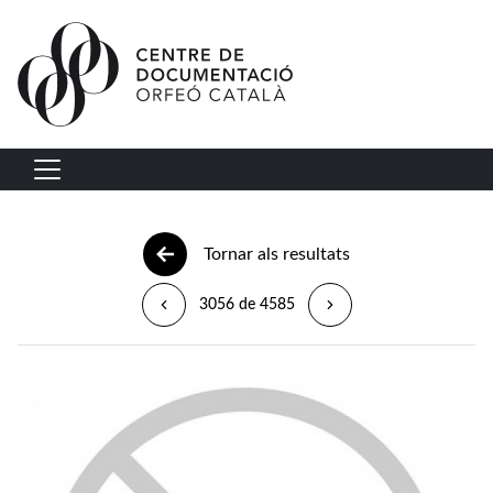
Vés al contingut
Navegació principal
Tornar als resultats
3056 de 4585