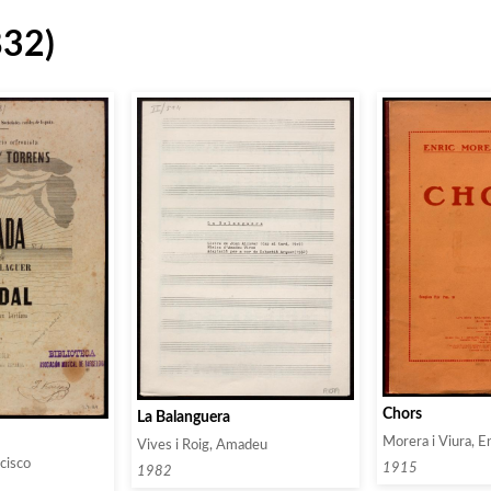
832)
Chors
La Balanguera
Morera i Viura, E
Vives i Roig, Amadeu
cisco
1915
1982