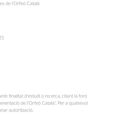
res de l'Orfeó Català
21
b finalitat d'estudi o recerca, citant la font
entació de l’Orfeó Català". Per a qualsevol
anar autorització.