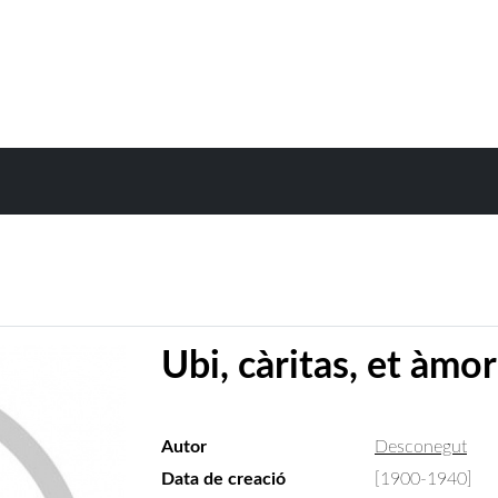
Ubi, càritas, et àmor
Autor
Desconegut
Data de creació
[1900-1940]