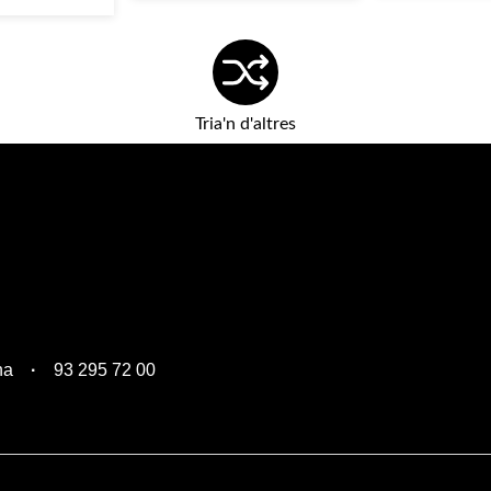
Tria'n d'altres
na
93 295 72 00