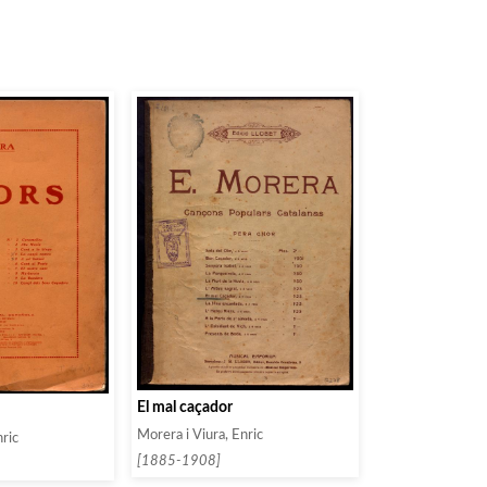
El mal caçador
Morera i Viura, Enric
nric
[1885-1908]