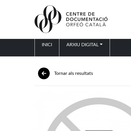
Vés al contingut
INICI
ARXIU DIGITAL
Navegació principal
Tornar als resultats