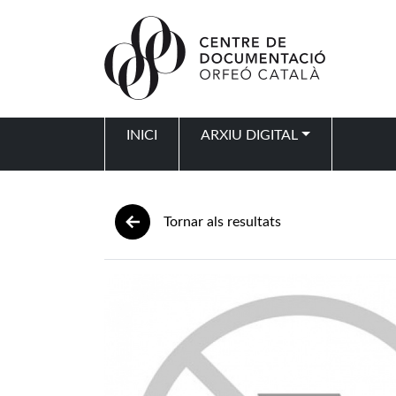
Vés al contingut
INICI
ARXIU DIGITAL
Navegació principal
Tornar als resultats