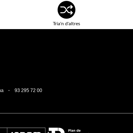
Tria'n d'altres
na
93 295 72 00