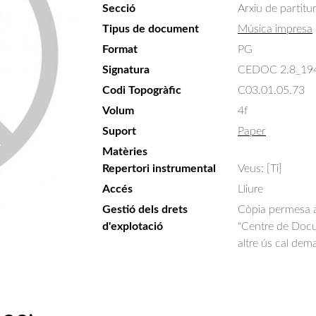
Secció
Arxiu de partitu
Tipus de document
Música impresa
Format
PG
Signatura
CEDOC 2.8_19
Codi Topogràfic
C03.01.05.73
Volum
4f
Suport
Paper
Matèries
Repertori instrumental
Veus: [Ti]
Accés
Lliure
Gestió dels drets
Còpia permesa am
d'explotació
"Centre de Docum
altre ús cal dem