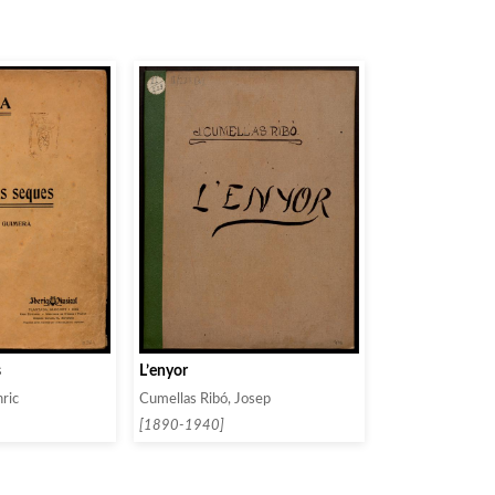
s
L’enyor
nric
Cumellas Ribó, Josep
[1890-1940]