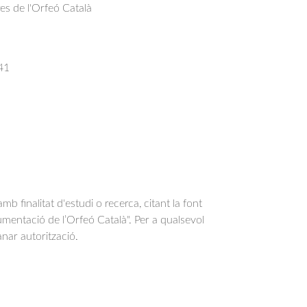
res de l'Orfeó Català
41
b finalitat d'estudi o recerca, citant la font
entació de l’Orfeó Català". Per a qualsevol
anar autorització.