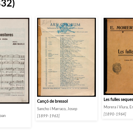
832)
Les fulles seque
Cançó de bressol
Morera i Viura, E
Sancho i Marraco, Josep
[1890-1964]
Joan
[1899-1963]