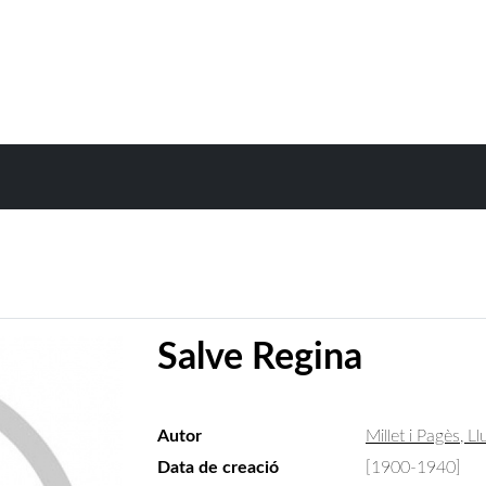
Salve Regina
Autor
Millet i Pagès, Ll
Data de creació
[1900-1940]