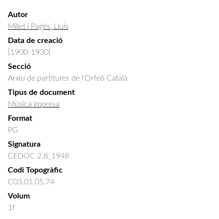
Autor
Millet i Pagès, Lluís
Data de creació
[1900-1930]
Secció
Arxiu de partitures de l'Orfeó Català
Tipus de document
Música impresa
Format
PG
Signatura
CEDOC 2.8_1948
Codi Topogràfic
C03.01.05.74
Volum
1f