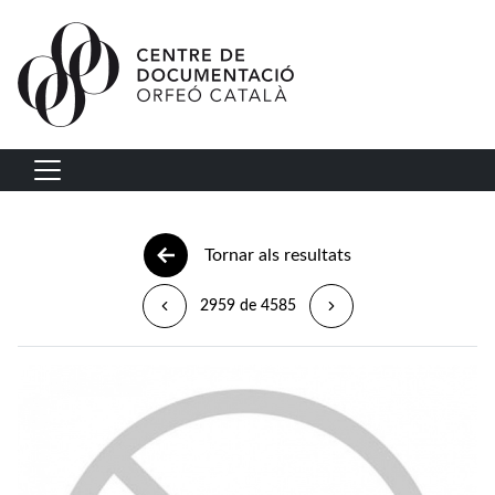
Vés al contingut
Navegació principal
Tornar als resultats
2959 de 4585