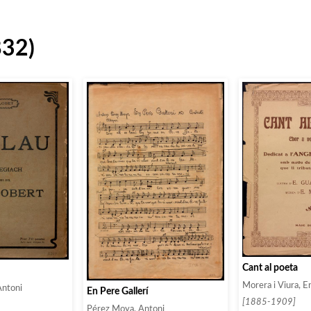
832)
Cant al poeta
Morera i Viura, E
Antoni
En Pere Gallerí
[1885-1909]
Pérez Moya, Antoni