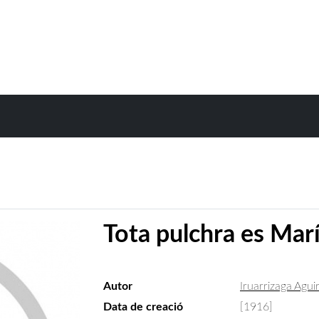
Tota pulchra es Mar
Autor
Iruarrizaga Aguir
Data de creació
[1916]