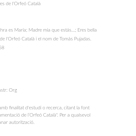
res de l'Orfeó Català
hra es María; Madre mia que estás...; Eres bella
l de l'Orfeó Català i el nom de Tomàs Pujadas.
58
nstr: Org
b finalitat d'estudi o recerca, citant la font
entació de l’Orfeó Català". Per a qualsevol
anar autorització.