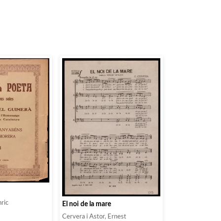
nric
El noi de la mare
Cervera i Astor, Ernest