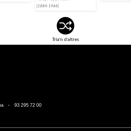
[1884-1964]
Tria'n d'altres
na
93 295 72 00