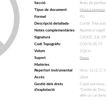
Secció
Arxiu de partitu
Tipus de document
Música impresa
Format
PG
Descripció detallada
Conté: Tota pulc
Notes complementàries
Apareix el segel
Signatura
CEDOC 2.8_19
Codi Topogràfic
C03.01.05.77
Volum
1Qd rc
Suport
Paper
Matèries
Repertori instrumental
Veus: S1/2, C; I
Accés
Lliure
Gestió dels drets
Còpia permesa am
d'explotació
"Centre de Docum
altre ús cal dem