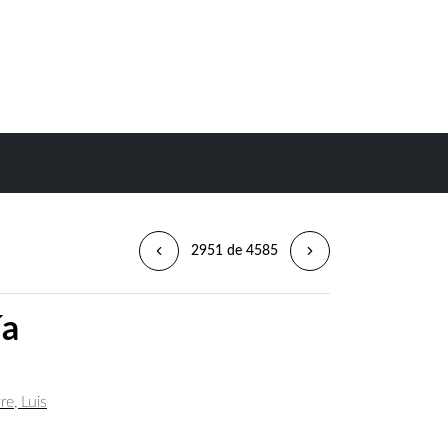
2951 de 4585
ía
re, Luis