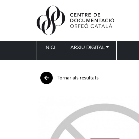
Vés al contingut
INICI
ARXIU DIGITAL
Navegació principal
Tornar als resultats