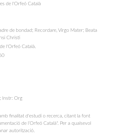
res de l'Orfeó Català
dre de bondad; Recordare, Virgo Mater; Beata 
nsi Christi
 de l'Orfeó Català.
60
; Instr: Org
b finalitat d'estudi o recerca, citant la font
entació de l’Orfeó Català". Per a qualsevol
anar autorització.