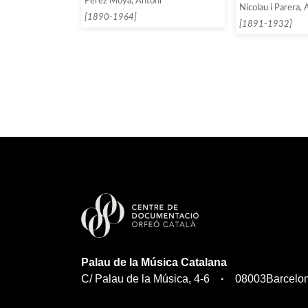
Pérez Moya, Antoni
Nicolau i Parera, 
[1890-1964]
[1891-1932]
Palau de la Música Catalana
C/ Palau de la Música, 4-6
08003
Barcelo