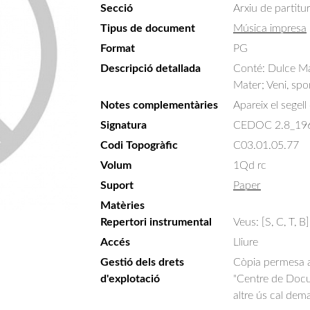
Secció
Arxiu de partitu
Tipus de document
Música impresa
Format
PG
Descripció detallada
Conté: Dulce Ma
Mater; Veni, spo
Notes complementàries
Apareix el segell
Signatura
CEDOC 2.8_19
Codi Topogràfic
C03.01.05.77
Volum
1Qd rc
Suport
Paper
Matèries
Repertori instrumental
Veus: [S, C, T, B]
Accés
Lliure
Gestió dels drets
Còpia permesa am
d'explotació
"Centre de Docum
altre ús cal dem