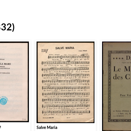
832)
e
Salve Maria