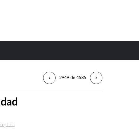
2949 de 4585
ndad
re, Luis