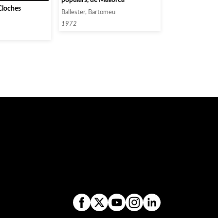
Cloches
Ballester, Bartomeu
1972