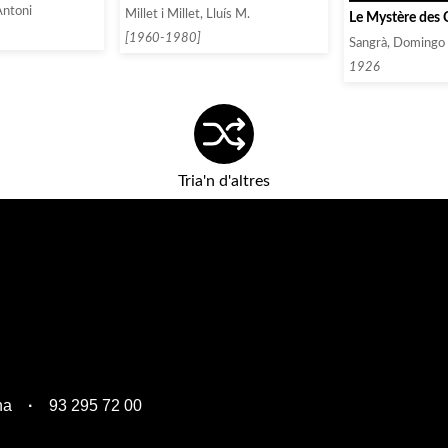
Antoni
Millet i Millet, Lluís M.
Le Mystère des 
[1960-1980]
Sangrà, Domingo
1926
Tria'n d'altres
na
93 295 72 00