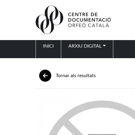
Vés al contingut
INICI
ARXIU DIGITAL
Navegació principal
Tornar als resultats