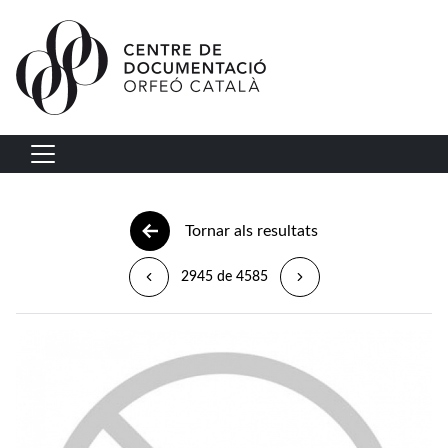
Vés al contingut
Navegació principal
Tornar als resultats
2945 de 4585