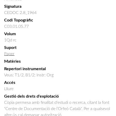
Signatura
CEDOC 2.8_1964
Codi Topogràfic
C03.01.05.77
Volum
1Qd rc
Suport
Paper
Matèries
Repertori instrumental
Veus: T1/2, B1/2; Instr: Org
Accés
Lliure
Gestió dels drets d'explotació
Còpia permesa amb finalitat d'estudi o recerca, citant la font
"Centre de Documentació de l’Orfeó Català". Per a qualsevol
altre ús cal demanar autorització.