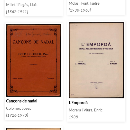
Molas i Font, Isidre
Millet i Pagès, Lluís
[1930-1960]
[1867-1941]
Cançons de nadal
L’Empordà
Colomer, Josep
Morera i Viura, Enric
[1926-1990]
1908