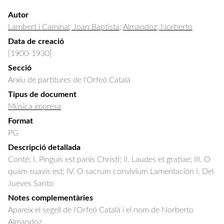
Autor
Lambert i Caminal, Joan Baptista
;
Almandoz, Norberto
Data de creació
[1900-1930]
Secció
Arxiu de partitures de l'Orfeó Català
Tipus de document
Música impresa
Format
PG
Descripció detallada
Conté: I. Pinguis est panis Christi; II. Laudes et gratiae; III. O 
quam suavis est; IV. O sacrum convivium Lamentación I. Del 
Jueves Santo
Notes complementàries
Apareix el segell de l'Orfeó Català i el nom de Norberto
Almandoz