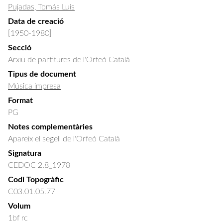
Pujadas, Tomás Luis
Data de creació
[1950-1980]
Secció
Arxiu de partitures de l'Orfeó Català
Tipus de document
Música impresa
Format
PG
Notes complementàries
Apareix el segell de l'Orfeó Català
Signatura
CEDOC 2.8_1978
Codi Topogràfic
C03.01.05.77
Volum
1bf rc