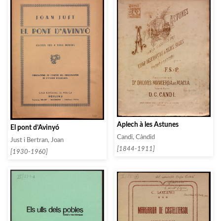
Aplech à les Astunes
El pont d’Avinyó
Candi, Càndid
Just i Bertran, Joan
[1844-1911]
[1930-1960]