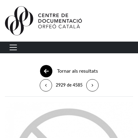
Vés al contingut
Navegació principal
Tornar als resultats
2929 de 4585