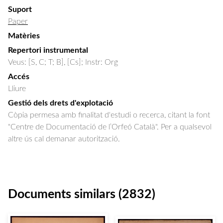
Suport
Paper
Matèries
Repertori instrumental
Veus: [S, C; T; B], [Cs]; Instr: Org
Accés
Lliure
Gestió dels drets d'explotació
Còpia permesa amb finalitat d'estudi o recerca, citant la font
"Centre de Documentació de l’Orfeó Català". Per a qualsevol
altre ús cal demanar autorització.
Documents similars (2832)