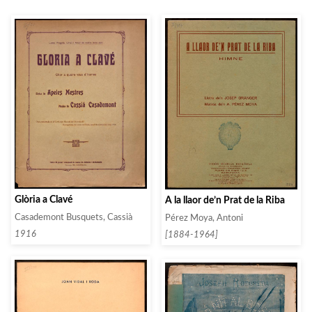
Glòria a Clavé
A la llaor de’n Prat de la Riba
Casademont Busquets, Cassià
Pérez Moya, Antoni
1916
[1884-1964]