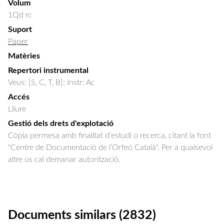
Volum
1Qd rc
Suport
Paper
Matèries
Repertori instrumental
Veus: [S, C, T, B]; Instr: Ac
Accés
Lliure
Gestió dels drets d'explotació
Còpia permesa amb finalitat d'estudi o recerca, citant la font
"Centre de Documentació de l’Orfeó Català". Per a qualsevol
altre ús cal demanar autorització.
Documents similars (2832)