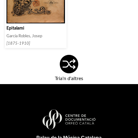
Epitalami
García Robles, Josep
[1875-1910]
Tria'n d'altres
Palau de la Música Catalana