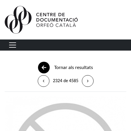
Vés al contingut
Navegació principal
Tornar als resultats
2324 de 4585