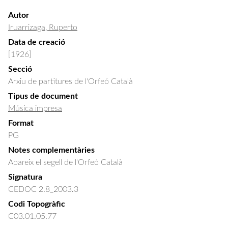
Autor
Iruarrizaga, Ruperto
Data de creació
[1926]
Secció
Arxiu de partitures de l'Orfeó Català
Tipus de document
Música impresa
Format
PG
Notes complementàries
Apareix el segell de l'Orfeó Català
Signatura
CEDOC 2.8_2003.3
Codi Topogràfic
C03.01.05.77