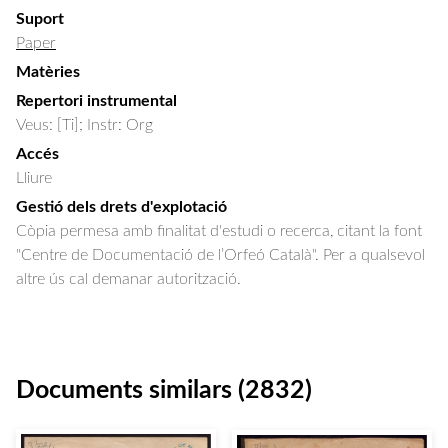
Suport
Paper
Matèries
Repertori instrumental
Veus: [Ti]; Instr: Org
Accés
Lliure
Gestió dels drets d'explotació
Còpia permesa amb finalitat d'estudi o recerca, citant la font
"Centre de Documentació de l’Orfeó Català". Per a qualsevol
altre ús cal demanar autorització.
Documents similars (2832)