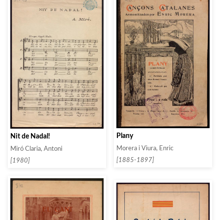
Plany
Nit de Nadal!
Morera i Viura, Enric
Miró Claria, Antoni
[1885-1897]
[1980]