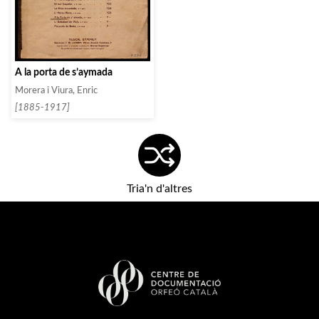
A la porta de s’aymada
Morera i Viura, Enric
[1885-1917]
Tria'n d'altres