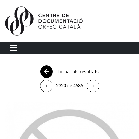
Vés al contingut
Navegació principal
Tornar als resultats
2320 de 4585