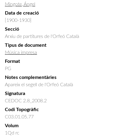
Mingote, Ángel
Data de creació
[1900-1930]
Secció
Arxiu de partitures de l'Orfeó Català
Tipus de document
Música impresa
Format
PG
Notes complementàries
Apareix el segell de l'Orfeó Català
Signatura
CEDOC 2.8_2008.2
Codi Topogràfic
C03.01.05.77
Volum
1Qd rc