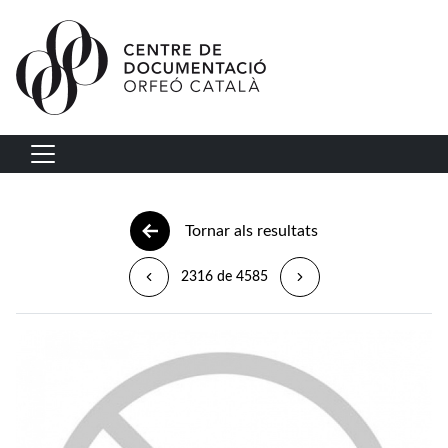
Vés al contingut
Navegació principal
Tornar als resultats
2316 de 4585