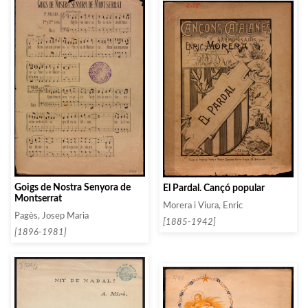
Goigs de Nostra Senyora de
El Pardal. Cançó popular
Montserrat
Morera i Viura, Enric
Pagès, Josep Maria
[1885-1942]
[1896-1981]