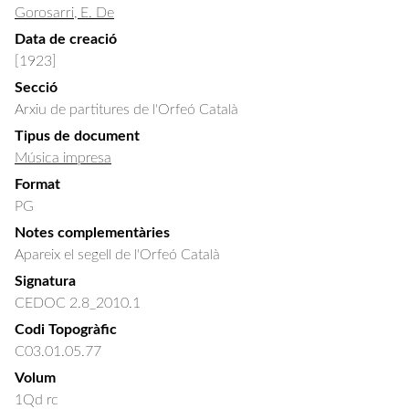
Gorosarri, E. De
Data de creació
[1923]
Secció
Arxiu de partitures de l'Orfeó Català
Tipus de document
Música impresa
Format
PG
Notes complementàries
Apareix el segell de l'Orfeó Català
Signatura
CEDOC 2.8_2010.1
Codi Topogràfic
C03.01.05.77
Volum
1Qd rc