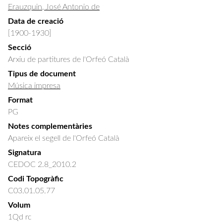
Erauzquin, José Antonio de
Data de creació
[1900-1930]
Secció
Arxiu de partitures de l'Orfeó Català
Tipus de document
Música impresa
Format
PG
Notes complementàries
Apareix el segell de l'Orfeó Català
Signatura
CEDOC 2.8_2010.2
Codi Topogràfic
C03.01.05.77
Volum
1Qd rc