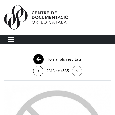
Vés al contingut
Navegació principal
Tornar als resultats
2313 de 4585