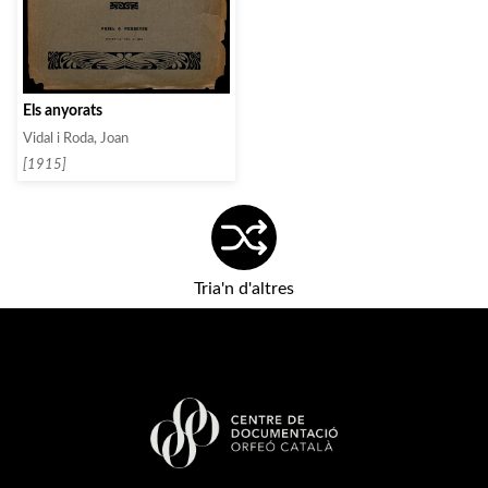
Els anyorats
Vidal i Roda, Joan
[1915]
Tria'n d'altres