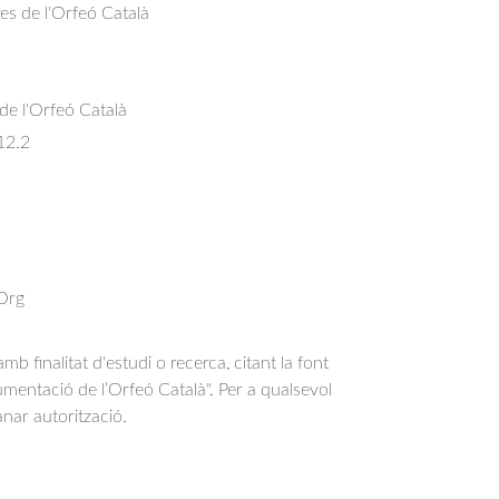
res de l'Orfeó Català
 de l'Orfeó Català
12.2
 Org
b finalitat d'estudi o recerca, citant la font
entació de l’Orfeó Català". Per a qualsevol
anar autorització.