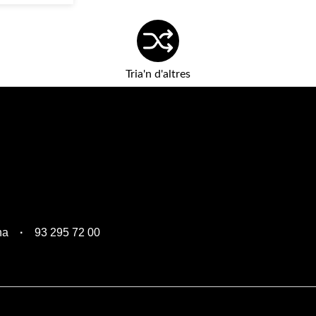
Tria'n d'altres
na
93 295 72 00