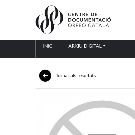
Vés al contingut
INICI
ARXIU DIGITAL
Navegació principal
Tornar als resultats