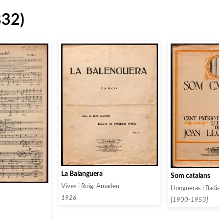
832)
La Balanguera
Som catalans
Vives i Roig, Amadeu
Llongueras i Badi
1926
[1900-1953]