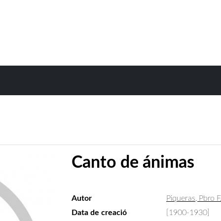
Canto de ánimas
Autor
Piqueras, Pbro F
Data de creació
[1900-1930]