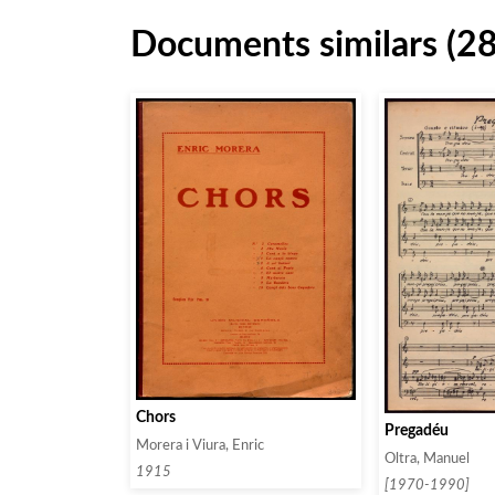
Documents similars (2
Chors
Pregadéu
Morera i Viura, Enric
Oltra, Manuel
1915
[1970-1990]