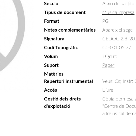
Secció
Arxiu de partitu
Tipus de document
Música impresa
Format
PG
Notes complementàries
Apareix el segell
Signatura
CEDOC 2.8_20
Codi Topogràfic
C03.01.05.77
Volum
1Qd rc
Suport
Paper
Matèries
Repertori instrumental
Veus: Cs; Instr:
Accés
Lliure
Gestió dels drets
Còpia permesa am
d'explotació
"Centre de Docum
altre ús cal dem