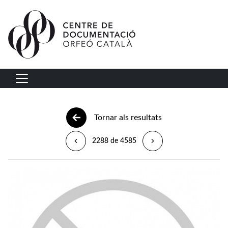
Vés al contingut
Navegació principal
Tornar als resultats
2288 de 4585