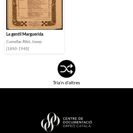
La gentil Marguerida
Cumellas Ribó, Josep
[1890-1940]
Tria'n d'altres