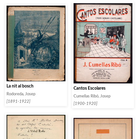
La nit al bosch
Cantos Escolares
Rodoreda, Josep
Cumellas Ribó, Josep
[1891-1922]
[1900-1920]