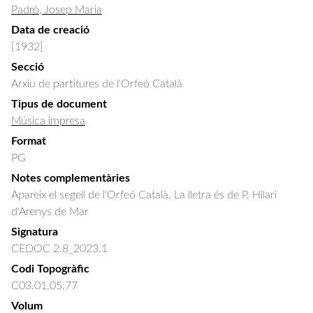
Padró, Josep Maria
Data de creació
[1932]
Secció
Arxiu de partitures de l'Orfeó Català
Tipus de document
Música impresa
Format
PG
Notes complementàries
Apareix el segell de l'Orfeó Català. La lletra és de P. Hilari
d'Arenys de Mar
Signatura
CEDOC 2.8_2023.1
Codi Topogràfic
C03.01.05.77
Volum