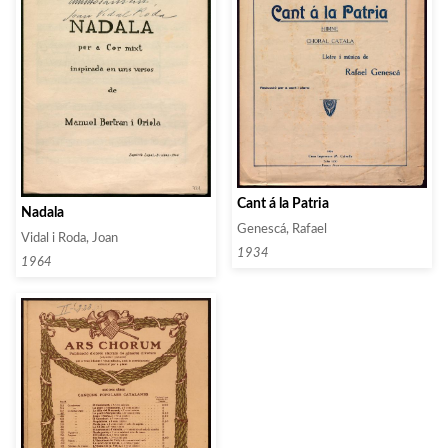
Cant á la Patria
Nadala
Genescá, Rafael
Vidal i Roda, Joan
1934
1964