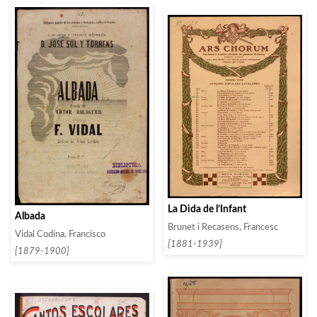
La Dida de l’Infant
Albada
Brunet i Recasens, Francesc
Vidal Codina, Francisco
[1881-1939]
[1879-1900]