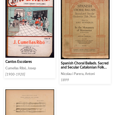
Cantos Escolares
Spanish Choral Ballads. Sacred
and Secular Catalonian Folk
Cumellas Ribó, Josep
Music. In the Monastery of
Nicolau i Parera, Antoni
[1900-1920]
Montserrat (La Mort del
Escolá)
1899