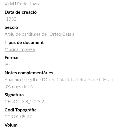
Vidal i Roda, Joan
Data de creació
[1932]
Secció
Arxiu de partitures de l'Orfeó Català
Tipus de document
Música impresa
Format
PG
Notes complementàries
Apareix el segell de l'Orfeó Català. La lletra és de P. Hilari
d'Arenys de Mar
Signatura
CEDOC 2.8_2023.2
Codi Topogràfic
C03.01.05.77
Volum