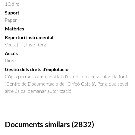
1Qd rc
Suport
Paper
Matèries
Repertori instrumental
Veus: [Ti]; Instr: Org
Accés
Lliure
Gestió dels drets d'explotació
Còpia permesa amb finalitat d'estudi o recerca, citant la font
"Centre de Documentació de l’Orfeó Català". Per a qualsevol
altre ús cal demanar autorització.
Documents similars (2832)