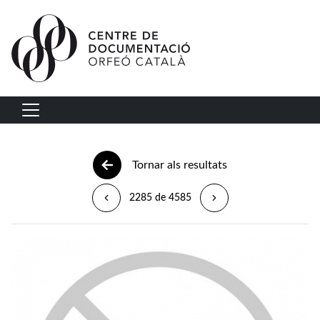
Vés al contingut
Navegació principal
Tornar als resultats
2285 de 4585