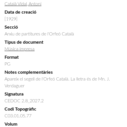
Català Vidal, Antoni
Data de creació
[1929]
Secció
Arxiu de partitures de l'Orfeó Català
Tipus de document
Música impresa
Format
PG
Notes complementàries
Apareix el segell de l'Orfeó Català. La lletra és de Mn. J.
Verdaguer
Signatura
CEDOC 2.8_2027.2
Codi Topogràfic
C03.01.05.77
Volum