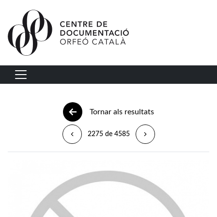
Vés al contingut
Navegació principal
Tornar als resultats
2275 de 4585