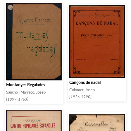
Cançons de nadal
Muntanyes Regalades
Colomer, Josep
Sancho i Marraco, Josep
[1926-1990]
[1899-1963]