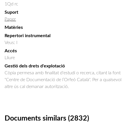
1Qd rc
Suport
Paper
Matèries
Repertori instrumental
Veus: I
Accés
Lliure
Gestió dels drets d'explotació
Còpia permesa amb finalitat d'estudi o recerca, citant la font
"Centre de Documentació de l’Orfeó Català". Per a qualsevol
altre ús cal demanar autorització.
Documents similars (2832)