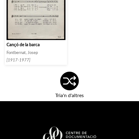
Cançó de la barca
Fontbernat, Josep
[1917-1977]
Tria'n d'altres