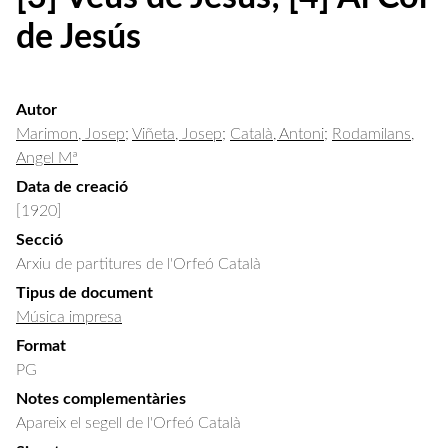
de Jesús
Autor
Marimon, Josep
;
Viñeta, Josep
;
Català, Antoni
;
Rodamilans,
Angel Mª
Data de creació
[1920]
Secció
Arxiu de partitures de l'Orfeó Català
Tipus de document
Música impresa
Format
PG
Notes complementàries
Apareix el segell de l'Orfeó Català