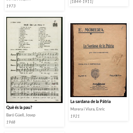
[1844-1911]
1973
La sardana de la Pátria
Què és la pau?
Morera i Viura, Enric
Baró Güell, Josep
1921
1968