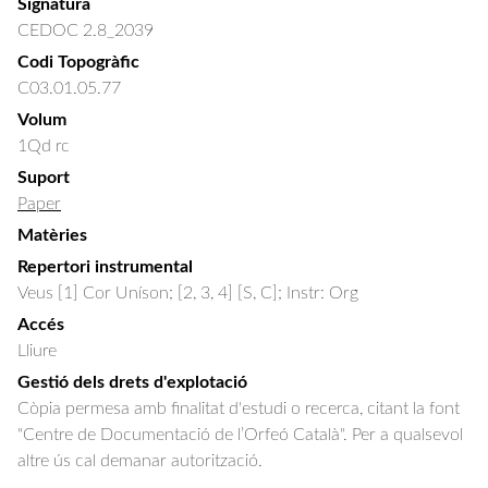
Signatura
CEDOC 2.8_2039
Codi Topogràfic
C03.01.05.77
Volum
1Qd rc
Suport
Paper
Matèries
Repertori instrumental
Veus [1] Cor Uníson; [2, 3, 4] [S, C]; Instr: Org
Accés
Lliure
Gestió dels drets d'explotació
Còpia permesa amb finalitat d'estudi o recerca, citant la font
"Centre de Documentació de l’Orfeó Català". Per a qualsevol
altre ús cal demanar autorització.