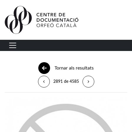
Vés al contingut
Navegació principal
Tornar als resultats
2891 de 4585