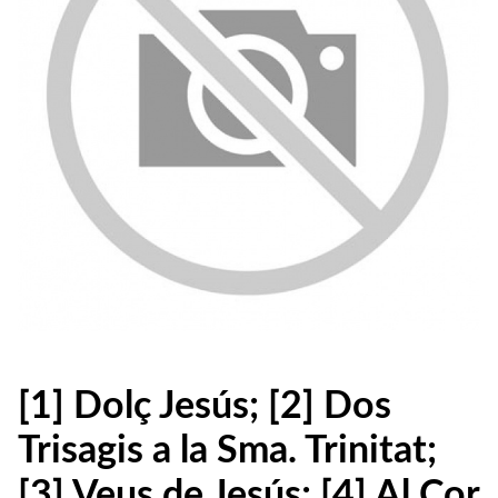
[1] Dolç Jesús; [2] Dos
Trisagis a la Sma. Trinitat;
[3] Veus de Jesús; [4] Al Cor