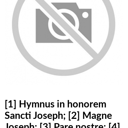
[1] Hymnus in honorem
Sancti Joseph; [2] Magne
Joseph; [3] Pare nostre; [4]