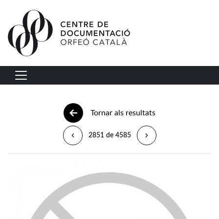
Vés al contingut
Navegació principal
Tornar als resultats
2851 de 4585