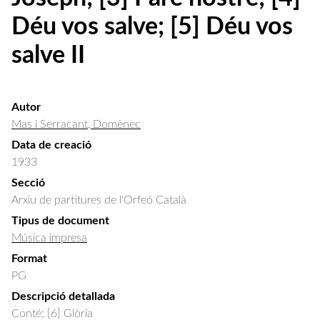
Déu vos salve; [5] Déu vos
salve II
Autor
Mas i Serracant, Domènec
Data de creació
1933
Secció
Arxiu de partitures de l'Orfeó Català
Tipus de document
Música impresa
Format
PG
Descripció detallada
Conté: [6] Glòria