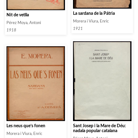
La sardana de la Pátria
Nit de vetlla
Morera i Viura, Enric
Pérez Moya, Antoni
1921
1918
Sant Josep i la Mare de Déu:
Les neus que’s fonen
nadala popular catalana
Morera i Viura, Enric