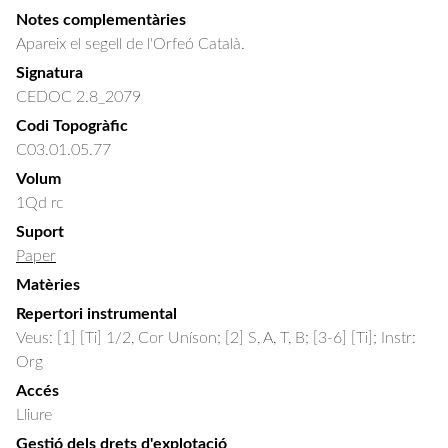
Notes complementàries
Apareix el segell de l'Orfeó Català.
Signatura
CEDOC 2.8_2079
Codi Topogràfic
C03.01.05.77
Volum
1Qd rc
Suport
Paper
Matèries
Repertori instrumental
Veus: [1] [Ti] 1/2, Cor Uníson; [2] S, A, T, B; [3-6] [Ti]; Instr:
Org
Accés
Lliure
Gestió dels drets d'explotació