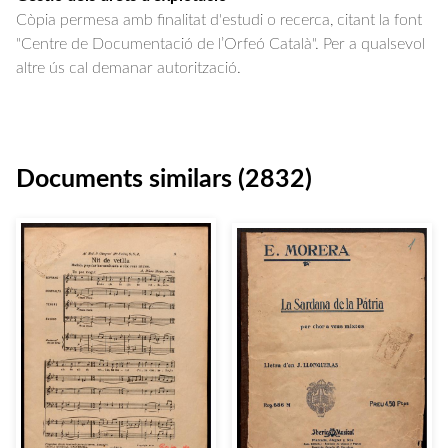
Còpia permesa amb finalitat d'estudi o recerca, citant la font
"Centre de Documentació de l’Orfeó Català". Per a qualsevol
altre ús cal demanar autorització.
Documents similars (2832)