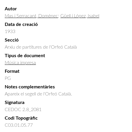
Autor
Mas i Serracant, Domènec
;
Güell i López, Isabel
Data de creació
1933
Secció
Arxiu de partitures de l'Orfeó Català
Tipus de document
Música impresa
Format
PG
Notes complementàries
Apareix el segell de l'Orfeó Català.
Signatura
CEDOC 2.8_2081
Codi Topogràfic
C03.01.05.77