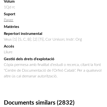
Volum
1Qd rc
Suport
Paper
Matèries
Repertori instrumental
Veus [1] [S, C, B]; [2] [Ti], Cor Uníson; Instr: Org
Accés
Lliure
Gestió dels drets d'explotació
Còpia permesa amb finalitat d'estudi o recerca, citant la font
"Centre de Documentació de l’Orfeó Català". Per a qualsevol
altre ús cal demanar autorització.
Documents similars (2832)