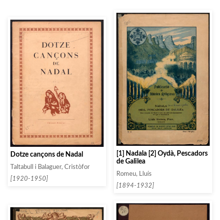
[1] Nadala [2] Oydà, Pescadors
Dotze cançons de Nadal
de Galilea
Taltabull i Balaguer, Cristòfor
Romeu, Lluís
[1920-1950]
[1894-1932]