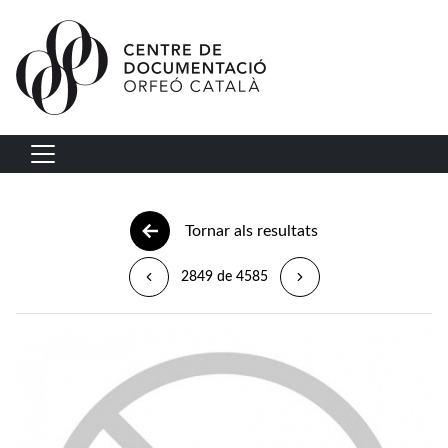
Vés al contingut
Navegació principal
Tornar als resultats
2849 de 4585