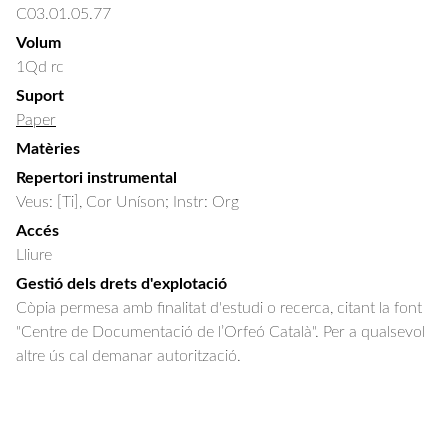
C03.01.05.77
Volum
1Qd rc
Suport
Paper
Matèries
Repertori instrumental
Veus: [Ti], Cor Uníson; Instr: Org
Accés
Lliure
Gestió dels drets d'explotació
Còpia permesa amb finalitat d'estudi o recerca, citant la font
"Centre de Documentació de l’Orfeó Català". Per a qualsevol
altre ús cal demanar autorització.