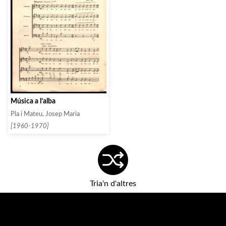
Música a l’alba
Pla i Mateu, Josep Maria
[1960-1970]
Tria'n d'altres