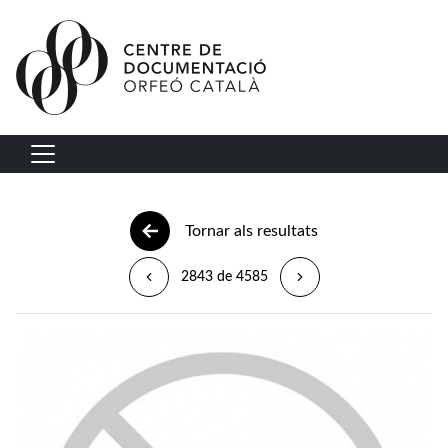
Vés al contingut
Navegació principal
Tornar als resultats
2843 de 4585