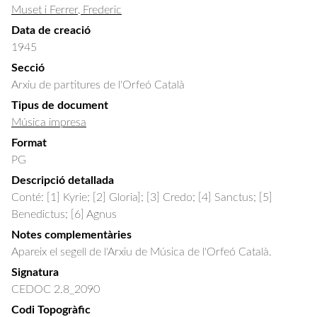
Muset i Ferrer, Frederic
Data de creació
1945
Secció
Arxiu de partitures de l'Orfeó Català
Tipus de document
Música impresa
Format
PG
Descripció detallada
Conté: [1] Kyrie; [2] Gloria]; [3] Credo; [4] Sanctus; [5] 
Benedictus; [6] Agnus
Notes complementàries
Apareix el segell de l'Arxiu de Música de l'Orfeó Català.
Signatura
CEDOC 2.8_2090
Codi Topogràfic