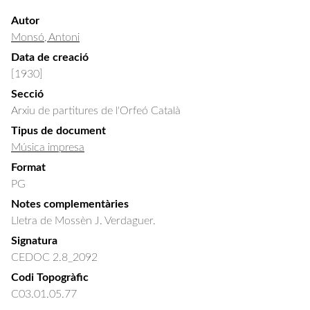
Autor
Monsó, Antoni
Data de creació
[1930]
Secció
Arxiu de partitures de l'Orfeó Català
Tipus de document
Música impresa
Format
PG
Notes complementàries
Lletra de Mossèn J. Verdaguer.
Signatura
CEDOC 2.8_2092
Codi Topogràfic
C03.01.05.77