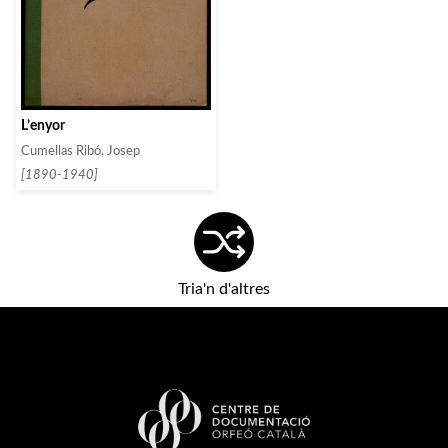
L’enyor
Cumellas Ribó, Josep
[1890-1940]
Tria'n d'altres