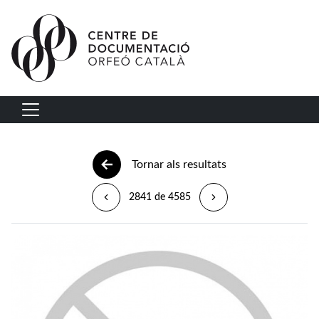
Vés al contingut
Navegació principal
Tornar als resultats
2841 de 4585