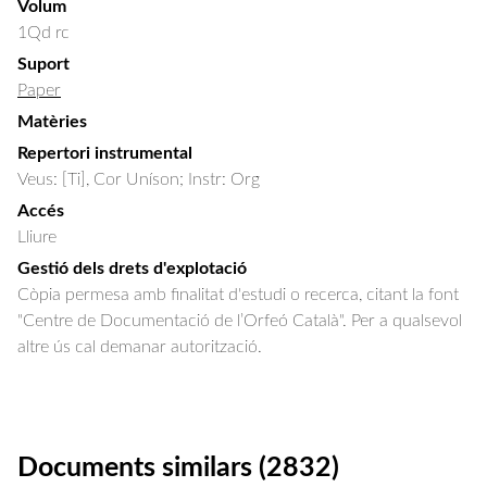
Volum
1Qd rc
Suport
Paper
Matèries
Repertori instrumental
Veus: [Ti], Cor Uníson; Instr: Org
Accés
Lliure
Gestió dels drets d'explotació
Còpia permesa amb finalitat d'estudi o recerca, citant la font
"Centre de Documentació de l’Orfeó Català". Per a qualsevol
altre ús cal demanar autorització.
Documents similars (2832)