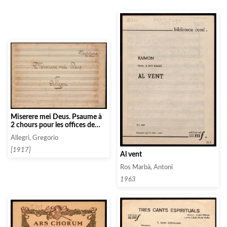
Miserere mei Deus. Psaume à
2 chours pour les offices de
pènitence
Allegri, Gregorio
[1917]
Al vent
Ros Marbà, Antoni
1963