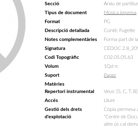
Secció
Arxiu de partitu
Tipus de document
Música impresa
Format
PG
Descripció detallada
Conté: Fugette
Notes complementàries
Forma part de la 
Signatura
CEDOC 2.8_20
Codi Topogràfic
C02.05.05.63
Volum
1Qd rc
Suport
Paper
Matèries
Repertori instrumental
Veus: [S, C, T, B]
Accés
Lliure
Gestió dels drets
Còpia permesa am
d'explotació
"Centre de Docum
altre ús cal dem