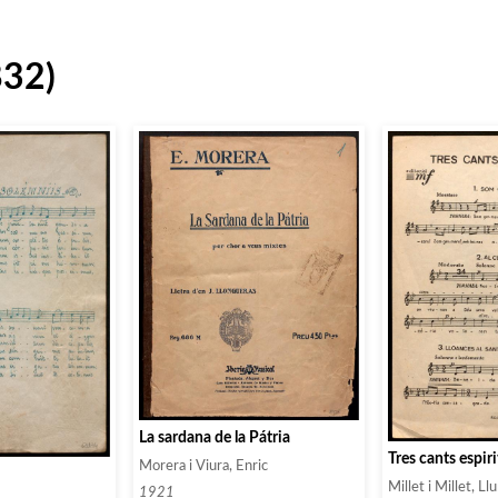
832)
La sardana de la Pátria
Tres cants espiri
Morera i Viura, Enric
Millet i Millet, Ll
1921