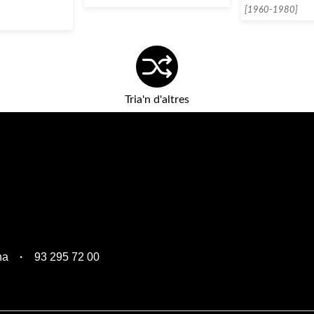
[1960-1980]
Tria'n d'altres
na
93 295 72 00