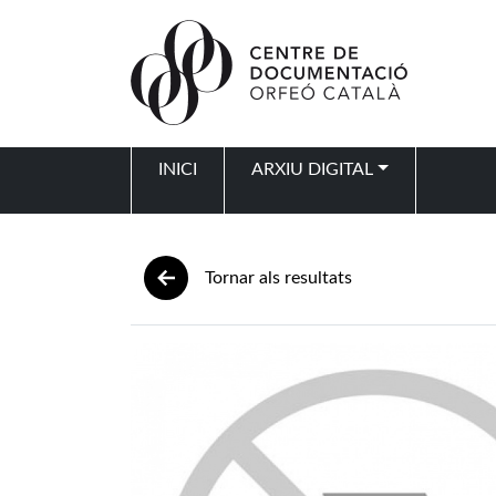
Vés al contingut
INICI
ARXIU DIGITAL
Navegació principal
Tornar als resultats