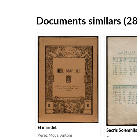
Documents similars (2
El maridet
Sacris Solemniis
Pérez Moya, Antoni