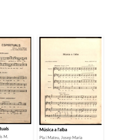
tuals
Música a l’alba
uís M.
Pla i Mateu, Josep Maria