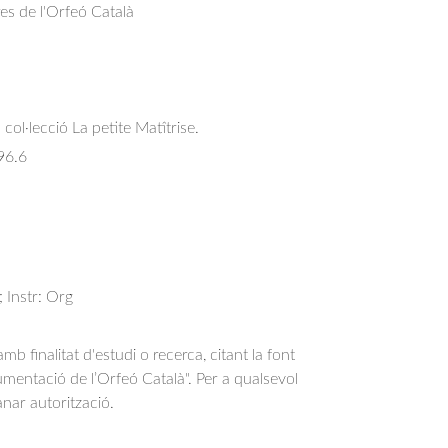
res de l'Orfeó Català
col·lecció La petite Matîtrise.
96.6
; Instr: Org
b finalitat d'estudi o recerca, citant la font
entació de l’Orfeó Català". Per a qualsevol
anar autorització.