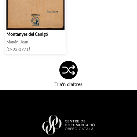
Montanyes del Canigó
Manén, Joan
[1903-1971]
Tria'n d'altres