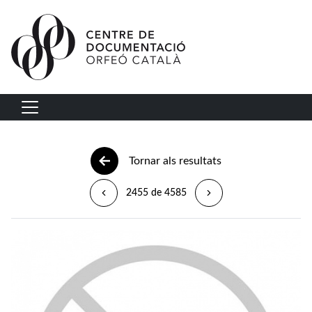
Vés al contingut
Navegació principal
Tornar als resultats
2455 de 4585