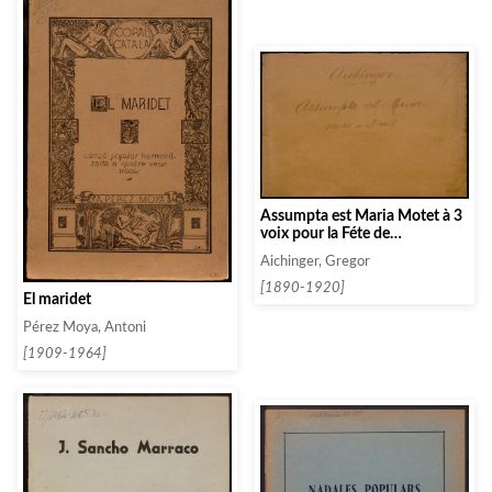
Assumpta est Maria Motet à 3
voix pour la Féte de
l’Assomption de la T. S. Vierge
Aichinger, Gregor
[1890-1920]
El maridet
Pérez Moya, Antoni
[1909-1964]