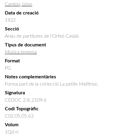
Canton, Léon
Data de creació
1922
Secció
Arxiu de partitures de l'Orfeó Català
Tipus de document
Música impresa
Format
PG
Notes complementàries
Forma part de la col·lecció La petite Matîtrise.
Signatura
CEDOC 2.8_2109.6
Codi Topogràfic
C02.05.05.63
Volum
1Qd rc