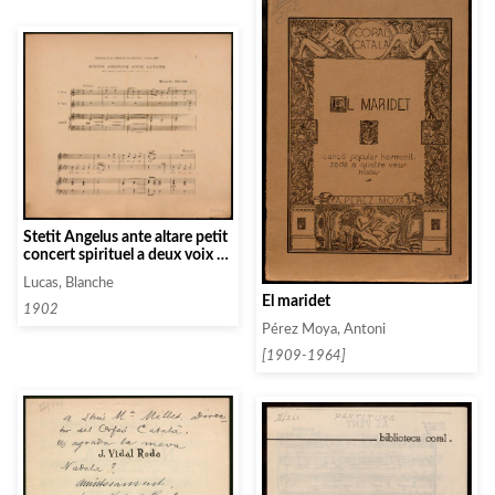
Stetit Angelus ante altare petit
concert spirituel a deux voix de
femme
Lucas, Blanche
El maridet
1902
Pérez Moya, Antoni
[1909-1964]