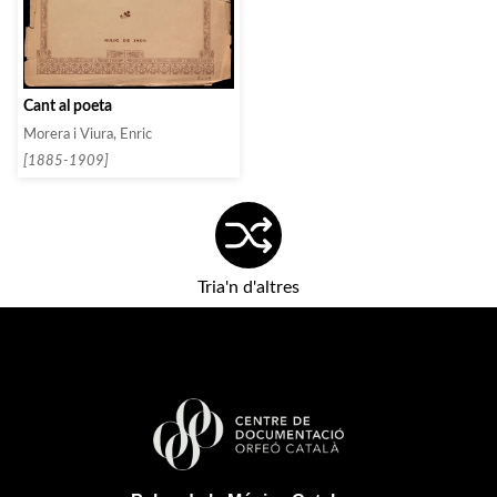
Cant al poeta
Morera i Viura, Enric
[1885-1909]
Tria'n d'altres