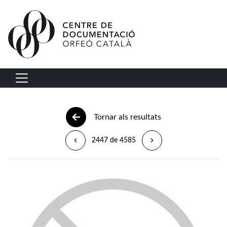
Vés al contingut
Navegació principal
Tornar als resultats
2447 de 4585