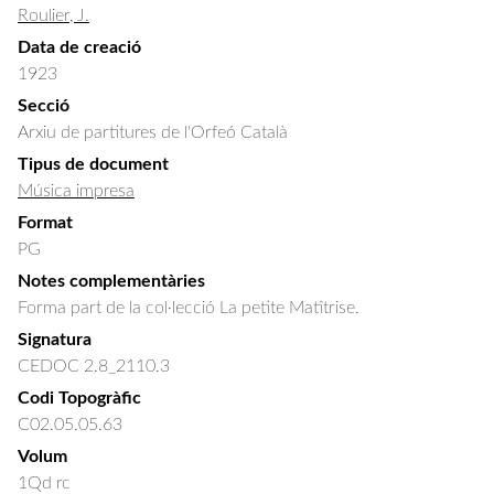
Roulier, J.
Data de creació
1923
Secció
Arxiu de partitures de l'Orfeó Català
Tipus de document
Música impresa
Format
PG
Notes complementàries
Forma part de la col·lecció La petite Matîtrise.
Signatura
CEDOC 2.8_2110.3
Codi Topogràfic
C02.05.05.63
Volum
1Qd rc