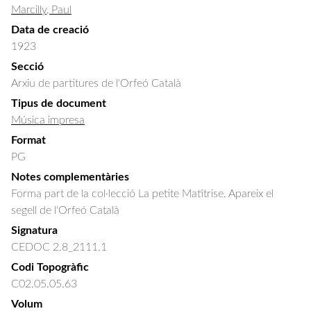
Marcilly, Paul
Data de creació
1923
Secció
Arxiu de partitures de l'Orfeó Català
Tipus de document
Música impresa
Format
PG
Notes complementàries
Forma part de la col·lecció La petite Matîtrise. Apareix el
segell de l'Orfeó Català
Signatura
CEDOC 2.8_2111.1
Codi Topogràfic
C02.05.05.63
Volum