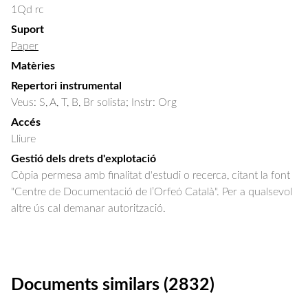
1Qd rc
Suport
Paper
Matèries
Repertori instrumental
Veus: S, A, T, B, Br solista; Instr: Org
Accés
Lliure
Gestió dels drets d'explotació
Còpia permesa amb finalitat d'estudi o recerca, citant la font
"Centre de Documentació de l’Orfeó Català". Per a qualsevol
altre ús cal demanar autorització.
Documents similars (2832)