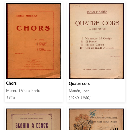
Chors
Quatre cors
Morera i Viura, Enric
Manén, Joan
1915
[1960-1960]