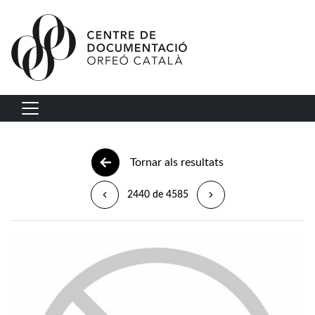
Vés al contingut
Navegació principal
Tornar als resultats
2440 de 4585