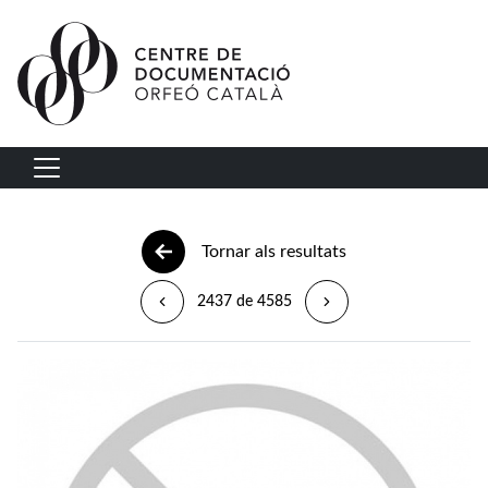
Vés al contingut
Navegació principal
Tornar als resultats
2437 de 4585