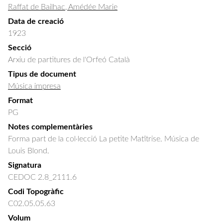
Raffat de Bailhac, Amédée Marie
Data de creació
1923
Secció
Arxiu de partitures de l'Orfeó Català
Tipus de document
Música impresa
Format
PG
Notes complementàries
Forma part de la col·lecció La petite Matîtrise. Música de
Louis Blond.
Signatura
CEDOC 2.8_2111.6
Codi Topogràfic
C02.05.05.63
Volum