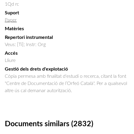
1Qd rc
Suport
Paper
Matèries
Repertori instrumental
Veus: [Ti]; Instr: Org
Accés
Lliure
Gestió dels drets d'explotació
Còpia permesa amb finalitat d'estudi o recerca, citant la font
"Centre de Documentació de l’Orfeó Català". Per a qualsevol
altre ús cal demanar autorització.
Documents similars (2832)