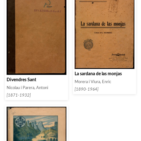
La sardana de las monjas
Divendres Sant
Morera i Viura, Enric
Nicolau i Parera, Antoni
[1890-1964]
[1871-1932]