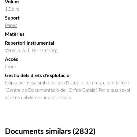
Volum
1Qd rc
Suport
Paper
Matèries
Repertori instrumental
Veus: S, A, T, B; Instr: Org
Accés
Lliure
Gestió dels drets d'explotació
Còpia permesa amb finalitat d'estudi o recerca, citant la font
"Centre de Documentació de l’Orfeó Català". Per a qualsevol
altre ús cal demanar autorització.
Documents similars (2832)