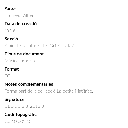
Autor
Bruneau, Alfred
Data de creació
1919
Secció
Arxiu de partitures de l'Orfeó Català
Tipus de document
Música impresa
Format
PG
Notes complementàries
Forma part de la col·lecció La petite Matîtrise.
Signatura
CEDOC 2.8_2112.3
Codi Topogràfic
C02.05.05.63