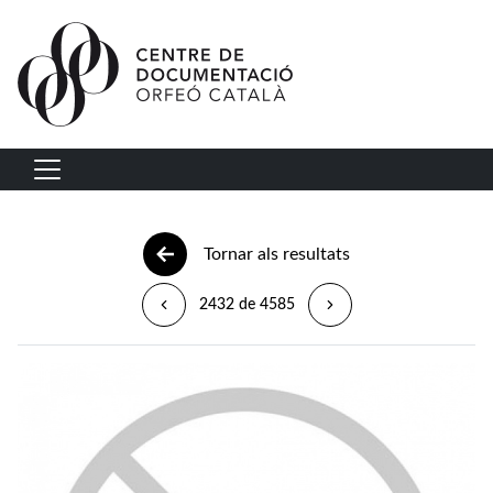
Vés al contingut
Navegació principal
Tornar als resultats
2432 de 4585