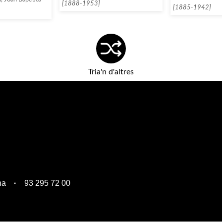
[1888-1953]
[1885-1942]
Tria'n d'altres
na
93 295 72 00