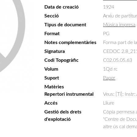
Data de creació
1924
Secció
Arxiu de partitu
Tipus de document
Música impresa
Format
PG
Notes complementàries
Forma part de la 
Signatura
CEDOC 2.8_21
Codi Topogràfic
C02.05.05.63
Volum
1Qd rc
Suport
Paper
Matèries
Repertori instrumental
Veus: [Ti]; Instr:
Accés
Lliure
Gestió dels drets
Còpia permesa am
d'explotació
"Centre de Docum
altre ús cal dem