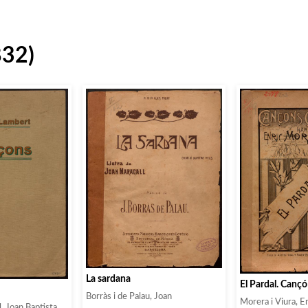
832)
La sardana
El Pardal. Canç
Borràs i de Palau, Joan
Morera i Viura, E
, Joan Baptista