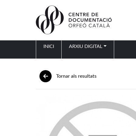
Vés al contingut
INICI
ARXIU DIGITAL
Navegació principal
Tornar als resultats