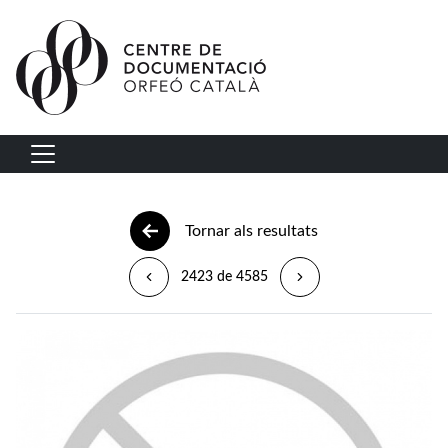
Vés al contingut
Navegació principal
Tornar als resultats
2423 de 4585