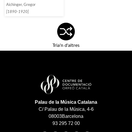
l’Assomption de la T. S. Vierge
Aichinger, Gregor
[1890-1920]
Tria'n d'altres
Palau de la Música Catalana
C/ Palau de la Música, 4-6
08003
Barcelona
93 295 72 00