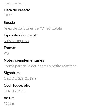
Hemmerlé, J.
Data de creació
1924
Secció
Arxiu de partitures de l'Orfeó Català
Tipus de document
Música impresa
Format
PG
Notes complementàries
Forma part de la col·lecció La petite Matîtrise.
Signatura
CEDOC 2.8_2113.3
Codi Topogràfic
C02.05.05.63
Volum
1Qd rc