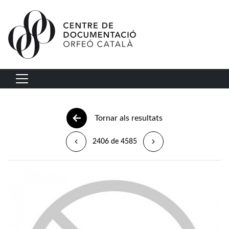
Vés al contingut
Navegació principal
Tornar als resultats
2406 de 4585