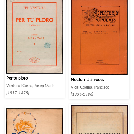
Per tu ploro
Nocturn à 5 voces
Ventura i Casas, Josep Maria
Vidal Codina, Francisco
[1817-1875]
[1836-1886]