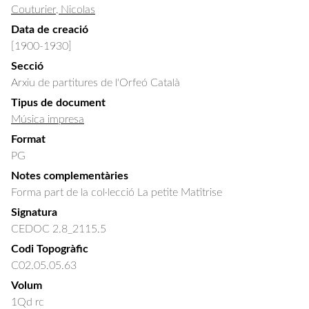
Couturier, Nicolas
Data de creació
[1900-1930]
Secció
Arxiu de partitures de l'Orfeó Català
Tipus de document
Música impresa
Format
PG
Notes complementàries
Forma part de la col·lecció La petite Matîtrise
Signatura
CEDOC 2.8_2115.5
Codi Topogràfic
C02.05.05.63
Volum
1Qd rc