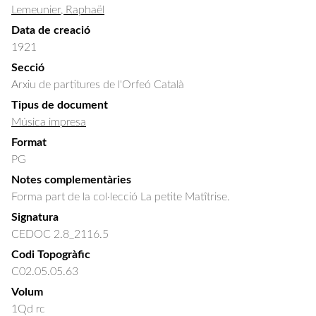
Lemeunier, Raphaël
Data de creació
1921
Secció
Arxiu de partitures de l'Orfeó Català
Tipus de document
Música impresa
Format
PG
Notes complementàries
Forma part de la col·lecció La petite Matîtrise.
Signatura
CEDOC 2.8_2116.5
Codi Topogràfic
C02.05.05.63
Volum
1Qd rc