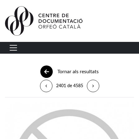
Vés al contingut
Navegació principal
Tornar als resultats
2401 de 4585