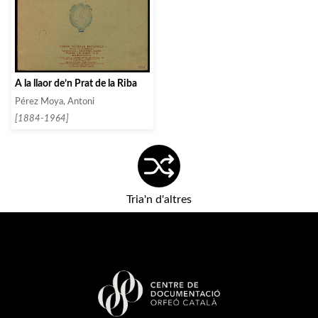
A la llaor de’n Prat de la Riba
Pérez Moya, Antoni
[1884-1964]
Tria'n d'altres