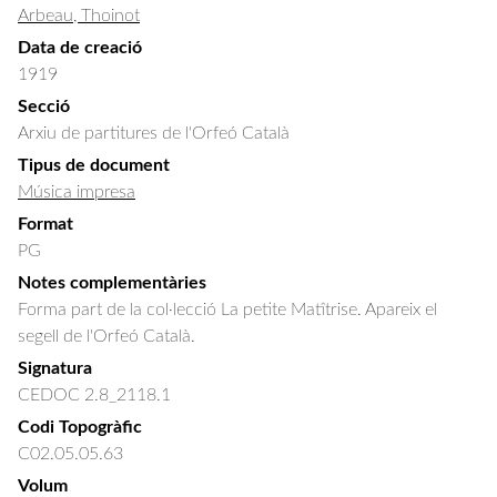
Arbeau, Thoinot
Data de creació
1919
Secció
Arxiu de partitures de l'Orfeó Català
Tipus de document
Música impresa
Format
PG
Notes complementàries
Forma part de la col·lecció La petite Matîtrise. Apareix el
segell de l'Orfeó Català.
Signatura
CEDOC 2.8_2118.1
Codi Topogràfic
C02.05.05.63
Volum