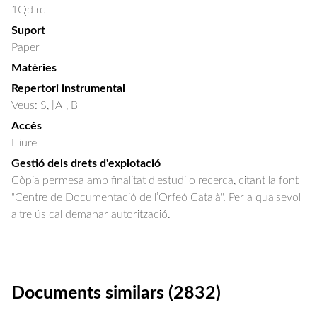
1Qd rc
Suport
Paper
Matèries
Repertori instrumental
Veus: S, [A], B
Accés
Lliure
Gestió dels drets d'explotació
Còpia permesa amb finalitat d'estudi o recerca, citant la font
"Centre de Documentació de l’Orfeó Català". Per a qualsevol
altre ús cal demanar autorització.
Documents similars (2832)