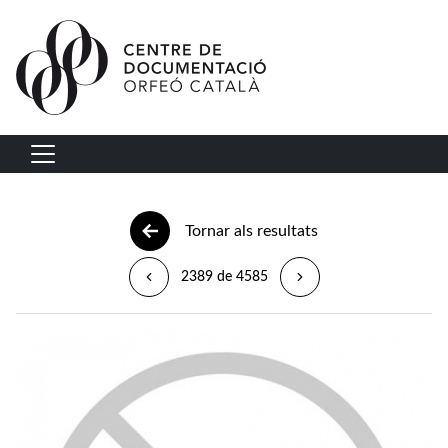
Vés al contingut
Navegació principal
Tornar als resultats
2389 de 4585