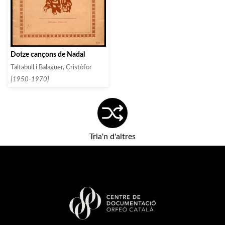
Dotze cançons de Nadal
Taltabull i Balaguer, Cristòfor
[1950-1970]
Tria'n d'altres