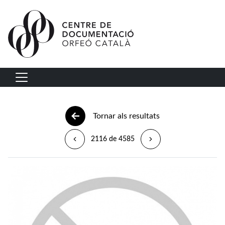
Vés al contingut
Navegació principal
Tornar als resultats
2116 de 4585