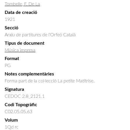
Tombelle, F. De La
Data de creació
1921
Secció
Arxiu de partitures de l'Orfeó Català
Tipus de document
Música impresa
Format
PG
Notes complementàries
Forma part de la col·lecció La petite Matîtrise.
Signatura
CEDOC 2.8_2121.1
Codi Topogràfic
C02.05.05.63
Volum
1Qd rc