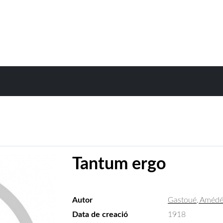
Tantum ergo
Autor
Gastoué, Améd
Data de creació
1918