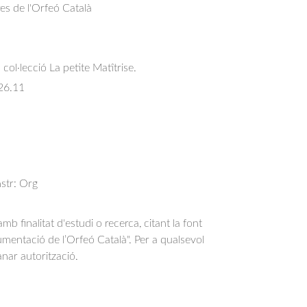
res de l'Orfeó Català
col·lecció La petite Matîtrise.
26.11
nstr: Org
b finalitat d'estudi o recerca, citant la font
entació de l’Orfeó Català". Per a qualsevol
anar autorització.