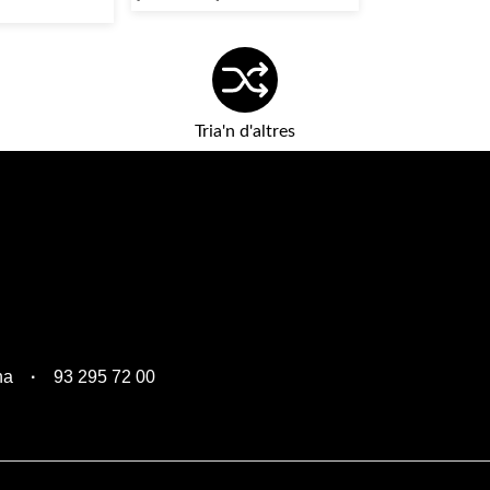
Tria'n d'altres
na
93 295 72 00