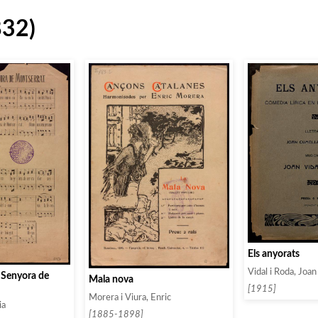
832)
Els anyorats
Vidal i Roda, Joan
 Senyora de
Mala nova
[1915]
Morera i Viura, Enric
ia
[1885-1898]