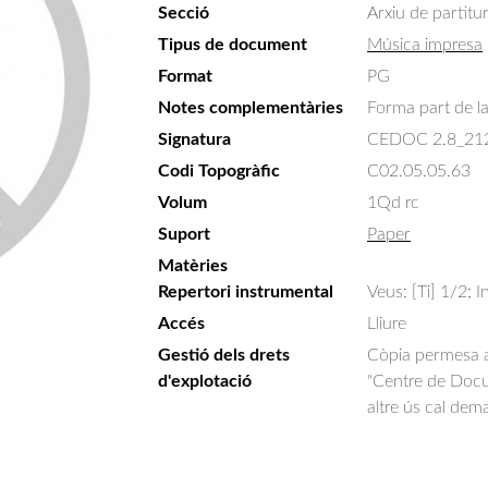
Secció
Arxiu de partitu
Tipus de document
Música impresa
Format
PG
Notes complementàries
Forma part de la 
Signatura
CEDOC 2.8_21
Codi Topogràfic
C02.05.05.63
Volum
1Qd rc
Suport
Paper
Matèries
Repertori instrumental
Veus: [Ti] 1/2; I
Accés
Lliure
Gestió dels drets
Còpia permesa am
d'explotació
"Centre de Docum
altre ús cal dem