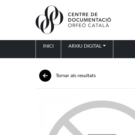
Vés al contingut
INICI
ARXIU DIGITAL
Navegació principal
Tornar als resultats