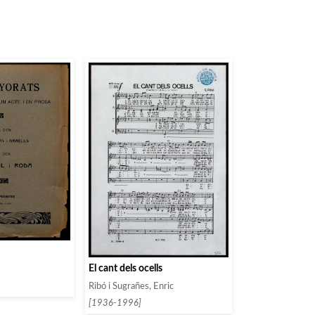
El cant dels ocells
Ribó i Sugrañes, Enric
[1936-1996]