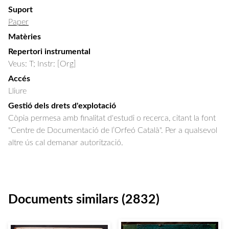
Suport
Paper
Matèries
Repertori instrumental
Veus: T; Instr: [Org]
Accés
Lliure
Gestió dels drets d'explotació
Còpia permesa amb finalitat d'estudi o recerca, citant la font
"Centre de Documentació de l’Orfeó Català". Per a qualsevol
altre ús cal demanar autorització.
Documents similars (2832)