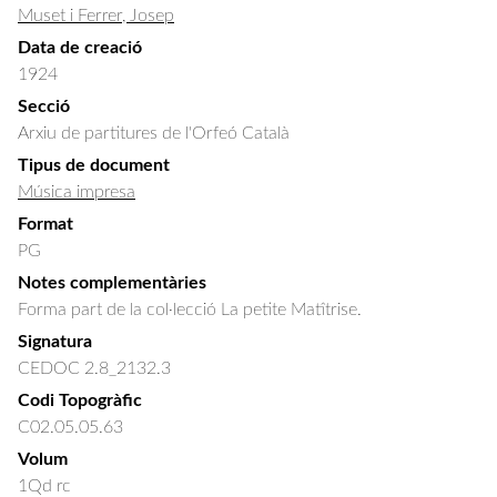
Muset i Ferrer, Josep
Data de creació
1924
Secció
Arxiu de partitures de l'Orfeó Català
Tipus de document
Música impresa
Format
PG
Notes complementàries
Forma part de la col·lecció La petite Matîtrise.
Signatura
CEDOC 2.8_2132.3
Codi Topogràfic
C02.05.05.63
Volum
1Qd rc