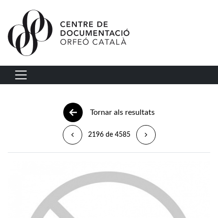
Vés al contingut
Navegació principal
Tornar als resultats
2196 de 4585