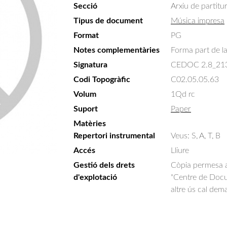
Secció
Arxiu de partitu
Tipus de document
Música impresa
Format
PG
Notes complementàries
Forma part de la 
Signatura
CEDOC 2.8_21
Codi Topogràfic
C02.05.05.63
Volum
1Qd rc
Suport
Paper
Matèries
Repertori instrumental
Veus: S, A, T, B
Accés
Lliure
Gestió dels drets
Còpia permesa am
d'explotació
"Centre de Docum
altre ús cal dem