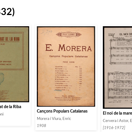
832)
at de la Riba
Cançons Populars Catalanas
El noi de la mar
ni
Morera i Viura, Enric
Cervera i Astor, 
1908
[1916-1972]