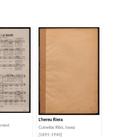
e
L’hereu Riera
Ernest
Cumellas Ribó, Josep
[1895-1940]