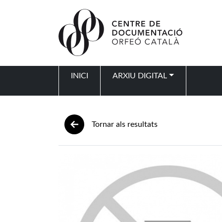
Vés al contingut
INICI
ARXIU DIGITAL
Navegació principal
Tornar als resultats