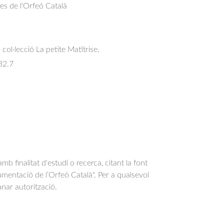
res de l'Orfeó Català
col·lecció La petite Matîtrise.
32.7
b finalitat d'estudi o recerca, citant la font
entació de l’Orfeó Català". Per a qualsevol
anar autorització.