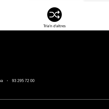
Tria'n d'altres
na
93 295 72 00