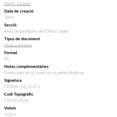
Magin, Charles
Data de creació
1924
Secció
Arxiu de partitures de l'Orfeó Català
Tipus de document
Música impresa
Format
PG
Notes complementàries
Forma part de la col·lecció La petite Matîtrise.
Signatura
CEDOC 2.8_2137.2
Codi Topogràfic
C02.05.05.63
Volum
1Qd rc