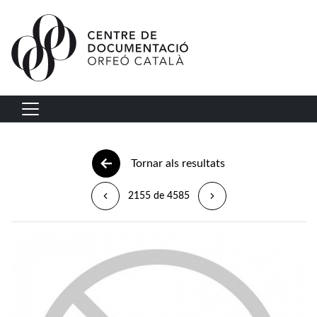
Vés al contingut
Navegació principal
Tornar als resultats
2155 de 4585