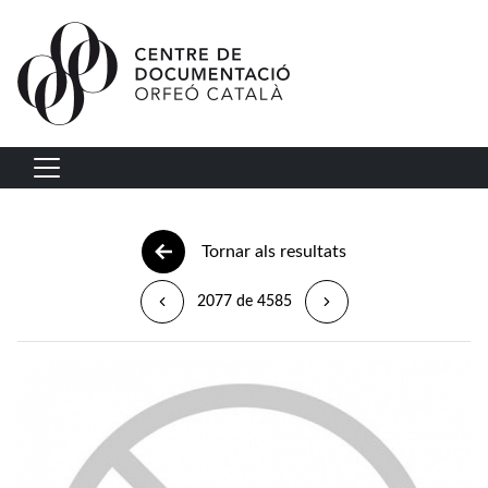
Vés al contingut
Navegació principal
Tornar als resultats
2077 de 4585