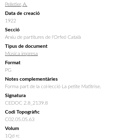
Pelletier, A.
Data de creació
1922
Secció
Arxiu de partitures de l'Orfeó Català
Tipus de document
Música impresa
Format
PG
Notes complementàries
Forma part de la col·lecció La petite Matîtrise.
Signatura
CEDOC 2.8_2139.8
Codi Topogràfic
C02.05.05.63
Volum
1Qd rc