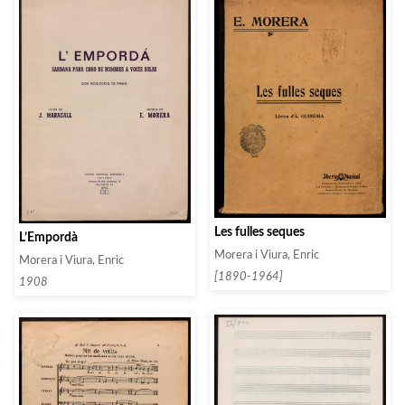
Les fulles seques
L’Empordà
Morera i Viura, Enric
Morera i Viura, Enric
[1890-1964]
1908