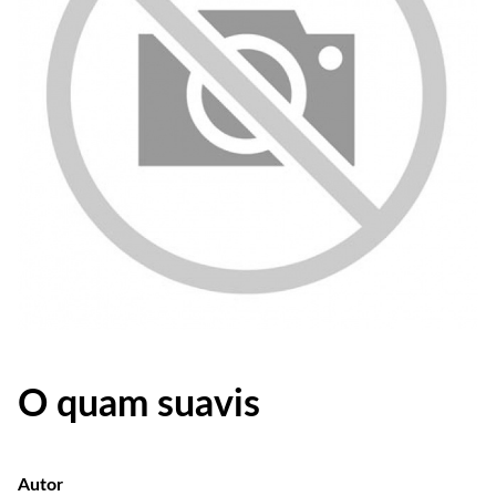
O quam suavis
Autor