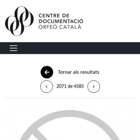
Vés al contingut
Navegació principal
Tornar als resultats
2071 de 4585