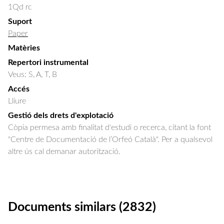
1Qd rc
Suport
Paper
Matèries
Repertori instrumental
Veus: S, A, T, B
Accés
Lliure
Gestió dels drets d'explotació
Còpia permesa amb finalitat d'estudi o recerca, citant la font
"Centre de Documentació de l’Orfeó Català". Per a qualsevol
altre ús cal demanar autorització.
Documents similars (2832)