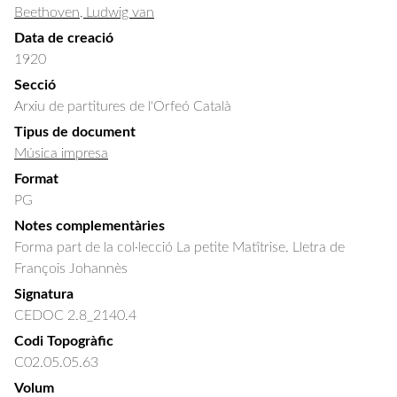
Beethoven, Ludwig van
Data de creació
1920
Secció
Arxiu de partitures de l'Orfeó Català
Tipus de document
Música impresa
Format
PG
Notes complementàries
Forma part de la col·lecció La petite Matîtrise. Lletra de
François Johannès
Signatura
CEDOC 2.8_2140.4
Codi Topogràfic
C02.05.05.63
Volum