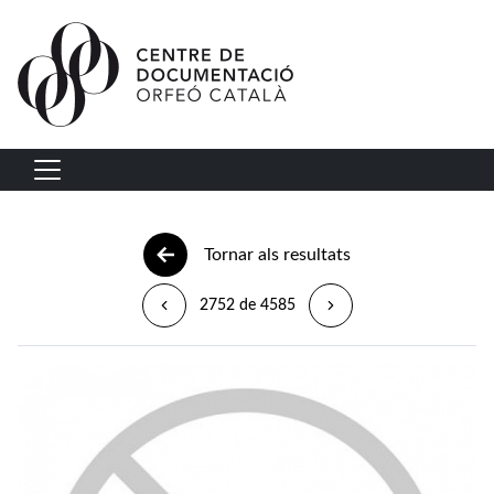
Vés al contingut
Navegació principal
Tornar als resultats
2752 de 4585