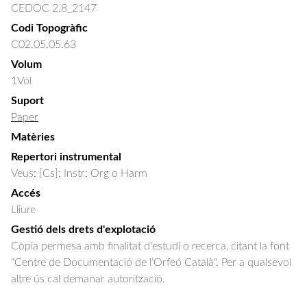
CEDOC 2.8_2147
Codi Topogràfic
C02.05.05.63
Volum
1Vol
Suport
Paper
Matèries
Repertori instrumental
Veus: [Cs]; Instr: Org o Harm
Accés
Lliure
Gestió dels drets d'explotació
Còpia permesa amb finalitat d'estudi o recerca, citant la font
"Centre de Documentació de l’Orfeó Català". Per a qualsevol
altre ús cal demanar autorització.