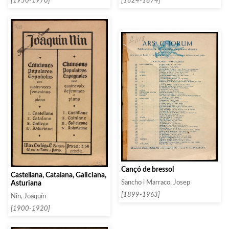
[1950-1970]
[1824-1874]
Cançó de bressol
Castellana, Catalana, Galiciana,
Asturiana
Sancho i Marraco, Josep
[1899-1963]
Nin, Joaquín
[1900-1920]